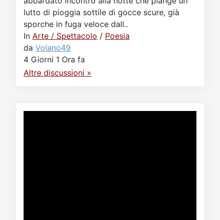
abbardato incontro alla notte che piange un
lutto di pioggia sottile di gocce scure, già
sporche in fuga veloce dall..
In
Arte / Spettacolo
/
Poesia
da
Volano49
4 Giorni 1 Ora fa
Altre discussioni »