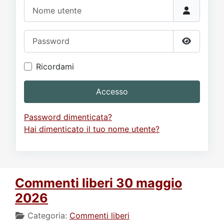
Video
Donazione
Forum
Nome utente
Password
Mostra p
Ricordami
Accesso
Password dimenticata?
Hai dimenticato il tuo nome utente?
Commenti liberi 30 maggio
2026
Categoria:
Commenti liberi