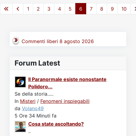
1
2
3
4
5
6
7
8
9
10
Commenti liberi 8 agosto 2026
Forum Latest
Il Paranormale esiste nonostante
Polidoro...
Se della storia.....
In
Misteri
/
Fenomeni inspiegabili
da
Volano49
5 Ore 34 Minuti fa
Cosa state ascoltando?
..