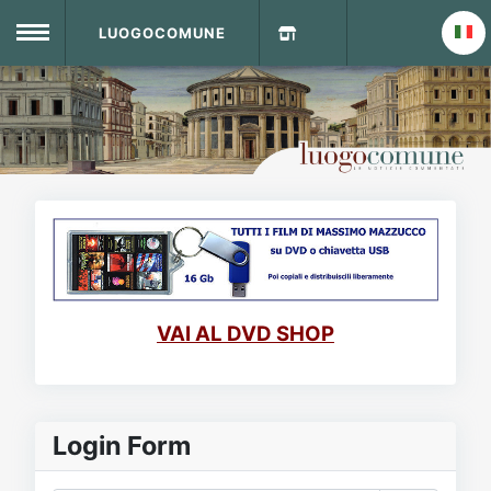
LUOGOCOMUNE
MENU
Home
Info Sito
Login
DVD Shop
Contatti
VAI AL DVD SHOP
Vecchio Sito
Archivio
Login Form