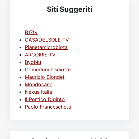
Siti Suggeriti
B17tv
CASADELSOLE TV
Pianetamicrobiota
ARCOIRIS TV
Byoblu
Comedonchisciotte
Maurizio Blondet
Mondocane
Nexus Italia
Il Portico Dipinto
Paolo Franceschetti