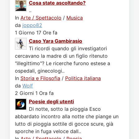
Cosa state ascoltando?
..
In
Arte / Spettacolo
/
Musica
da
joppo82
1 Giorno 17 Ore fa
Caso Yara Gambirasio
Ti ricordi quando gli investigatori
cercavano la madre di un figlio ritenuto
"illegittimo"? Le ricerche furono estese a
ospedali, ginecologi..
In
Storia e Filosofia
/
Politica italiana
da
Wolf
2 Giorni 1 Ora fa
Poesie degli utenti
Di notte, sotto la pioggia Esco
abbardato incontro alla notte che piange un
lutto di pioggia sottile di gocce scure, già
sporche in fuga veloce dall..
In
Arte / Spettacolo
/
Poesia