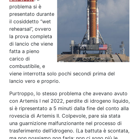
problema si è
presentato durante
il cosiddetto “wet
rehearsal”, ovvero
la prova completa
di lancio che viene
fatta a pieno
carico di
combustibile, e
viene interrotta solo pochi secondi prima del
lancio vero e proprio.
Purtroppo, lo stesso problema che avevano avuto
con Artemis I nel 2022, perdite di idrogeno liquido,
si è ripresentato a 5 minuti dalla fine del conto alla
rovescia di Artemis II. Colpevole, pare sia stata
una guarnizione malfunzionante nel processo di
trasferimento dell’idrogeno. (La battuta è scontata,
ma non possiamo non farla: non ci sono più le