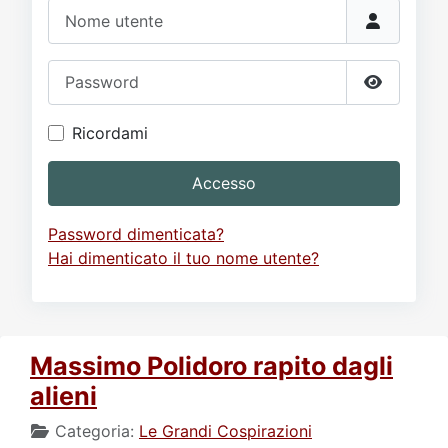
Video
Donazione
Forum
Nome utente
Password
Mostra p
Ricordami
Accesso
Password dimenticata?
Hai dimenticato il tuo nome utente?
Massimo Polidoro rapito dagli
alieni
Categoria:
Le Grandi Cospirazioni