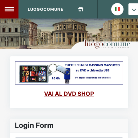
LUOGOCOMUNE
MENU
Home
Info Sito
Login
DVD Shop
Contatti
VAI AL DVD SHOP
Vecchio Sito
Archivio
Login Form