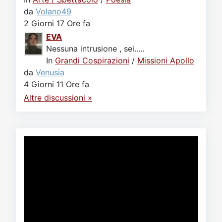
da
Volano49
2 Giorni 17 Ore fa
EVA
Nessuna intrusione , sei.....
In
Grandi Cospirazioni
/
Missioni Apollo
da
Venusia
4 Giorni 11 Ore fa
Altre discussioni »