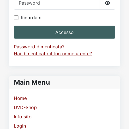
Mostra p
Ricordami
Accesso
Password dimenticata?
Hai dimenticato il tuo nome utente?
Main Menu
Home
DVD-Shop
Info sito
Login