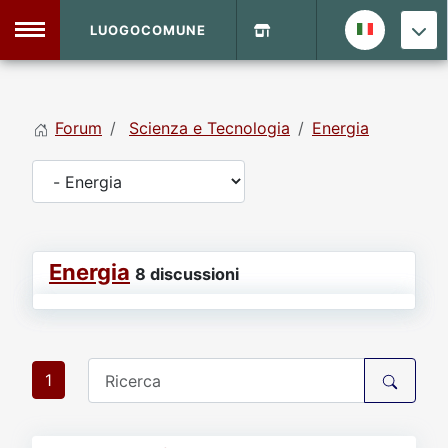
LUOGOCOMUNE
MENU
Forum
Scienza e Tecnologia
Energia
Home
Info Sito
Login
DVD Shop
Energia
Contatti
8 discussioni
Vecchio Sito
1
Archivio