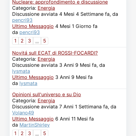
Video
Donazione
Forum
Nucleare: approfondimento e discussione
Categoria:
Energia
Discussione avviata 4 Mesi 4 Settimane fa, da
pencri93
Ultimo Messaggio
4 Mesi 1 Giorno fa
da
pencri93
1
2
3
...
5
Novitá sull ECAT di ROSSI-FOCARDI?
Categoria:
Energia
Discussione avviata 3 Anni 9 Mesi fa, da
lysmata
Ultimo Messaggio
3 Anni 9 Mesi fa
da
lysmata
Opinioni sull'universo e su Dio
Categoria:
Energia
Discussione avviata 7 Anni 1 Settimana fa, da
Volano49
Ultimo Messaggio
6 Anni 11 Mesi fa
da
MartinShirley
1
2
3
...
5