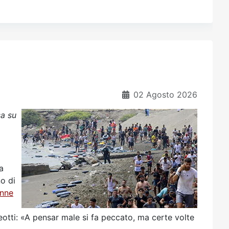
02 Agosto 2026
sa su
a
o di
onne
otti: «A pensar male si fa peccato, ma certe volte