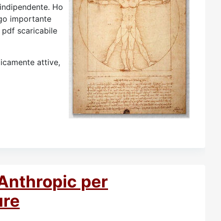
 indipendente. Ho
ngo importante
 pdf scaricabile
icamente attive,
i Anthropic per
ure