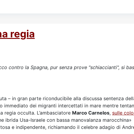
na regia
cco contro la Spagna, pur senza prove "schiaccianti", si ba
ta – in gran parte riconducibile alla discussa sentenza dell
o immediato dei migranti intercettati in mare mentre tentan
una regia occulta. L’ambasciatore
Marco Carnelos
,
sulle col
one ibrida Usa-Israele con bassa manovalanza marocchina»
tosa e indipendente, richiamando il celebre adagio di Andre