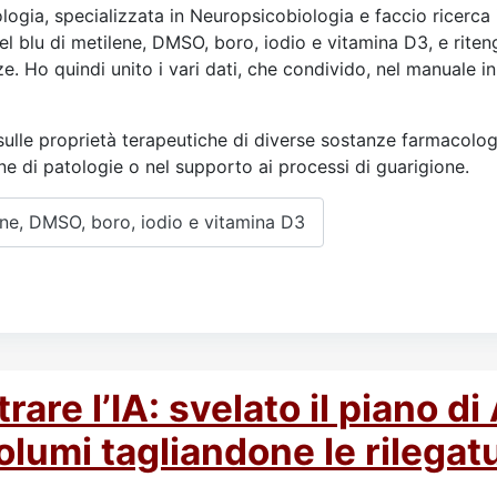
logia, specializzata in Neuropsicobiologia e faccio ricerca
el blu di metilene, DMSO, boro, iodio e vitamina D3, e rite
ze. Ho quindi unito i vari dati, che condivido, nel manuale in
ulle proprietà terapeutiche di diverse sostanze farmacolog
one di patologie o nel supporto ai processi di guarigione.
lene, DMSO, boro, iodio e vitamina D3
trare l’IA: svelato il piano d
olumi tagliandone le rilegat