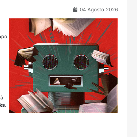
04 Agosto 2026
dopo
a
tà
ks
.