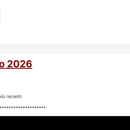
to 2026
iù recenti.
********************