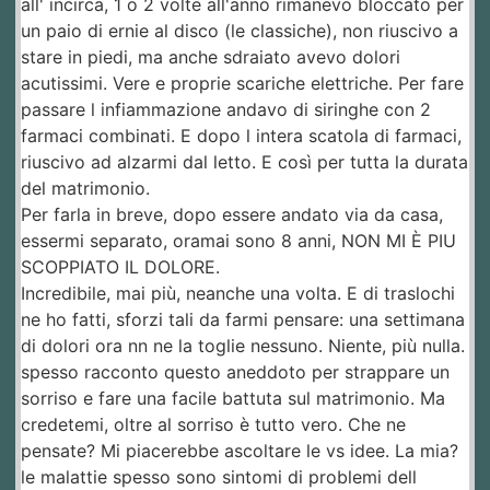
all' incirca, 1 o 2 volte all'anno rimanevo bloccato per
un paio di ernie al disco (le classiche), non riuscivo a
stare in piedi, ma anche sdraiato avevo dolori
acutissimi. Vere e proprie scariche elettriche. Per fare
passare l infiammazione andavo di siringhe con 2
farmaci combinati. E dopo l intera scatola di farmaci,
riuscivo ad alzarmi dal letto. E così per tutta la durata
del matrimonio.
Per farla in breve, dopo essere andato via da casa,
essermi separato, oramai sono 8 anni, NON MI È PIU
SCOPPIATO IL DOLORE.
Incredibile, mai più, neanche una volta. E di traslochi
ne ho fatti, sforzi tali da farmi pensare: una settimana
di dolori ora nn ne la toglie nessuno. Niente, più nulla.
spesso racconto questo aneddoto per strappare un
sorriso e fare una facile battuta sul matrimonio. Ma
credetemi, oltre al sorriso è tutto vero. Che ne
pensate? Mi piacerebbe ascoltare le vs idee. La mia?
le malattie spesso sono sintomi di problemi dell