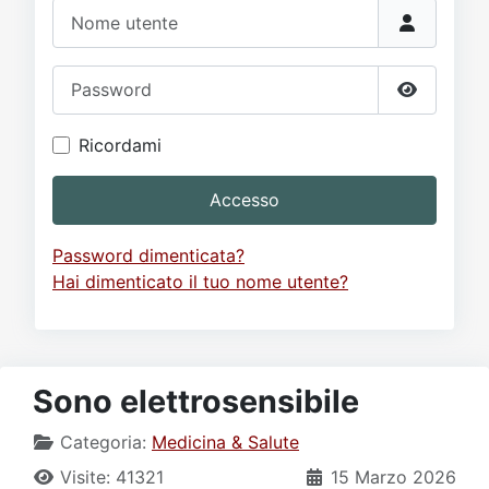
Video
Donazione
Forum
Nome utente
Password
Mostra p
Ricordami
Accesso
Password dimenticata?
Hai dimenticato il tuo nome utente?
Sono elettrosensibile
Categoria:
Medicina & Salute
Visite: 41321
15 Marzo 2026