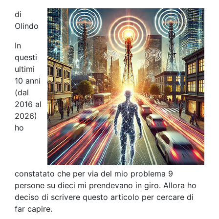
di
Olindo
In
questi
ultimi
10 anni
(dal
2016 al
2026)
ho
constatato che per via del mio problema 9
persone su dieci mi prendevano in giro. Allora ho
deciso di scrivere questo articolo per cercare di
far capire.