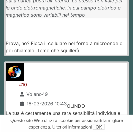
dalla carica posta all'interno. Lo stesso non vale per
le onde elettromagnetiche, in cui campo elettrico e
magnetico sono variabili nel tempo
Prova, no? Ficca il cellulare nel forno a microonde e
poi chiamalo. Temo che squillerà
#10
Volano49
16-03-2026 10:43
OLINDO
La tua è certamente una rara sensibilità individuale
sopra la norma. La tecnologia e il cambiamento dello
Questo sito Web utilizza i cookie per assicurarti la migliore
esperienza.
Ulteriori informazioni
OK
sfruttamento delle risorse fa aumentare