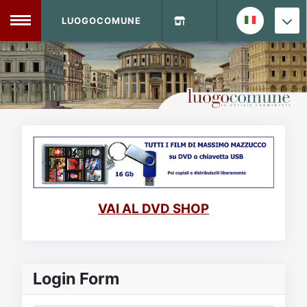
LUOGOCOMUNE
MENU
Home
Info Sito
Login
DVD Shop
Contatti
VAI AL DVD SHOP
Vecchio Sito
Archivio
Login Form