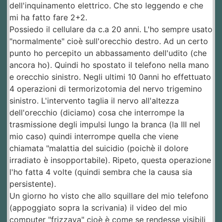
dell'inquinamento elettrico. Che sto leggendo e che
mi ha fatto fare 2+2.
Possiedo il cellulare da c.a 20 anni. L'ho sempre usato
"normalmente" cioè sull'orecchio destro. Ad un certo
punto ho percepito un abbassamento dell'udito (che
ancora ho). Quindi ho spostato il telefono nella mano
e orecchio sinistro. Negli ultimi 10 0anni ho effettuato
4 operazioni di termorizotomia del nervo trigemino
sinistro. L'intervento taglia il nervo all'altezza
dell'orecchio (diciamo) cosa che interrompe la
trasmissione degli impulsi lungo la branca (la III nel
mio caso) quindi interrompe quella che viene
chiamata "malattia del suicidio (poichè il dolore
irradiato è insopportabile). Ripeto, questa operazione
l'ho fatta 4 volte (quindi sembra che la causa sia
persistente).
Un giorno ho visto che allo squillare del mio telefono
(appoggiato sopra la scrivania) il video del mio
computer "frizzava" cioè è come se rendesse visibili