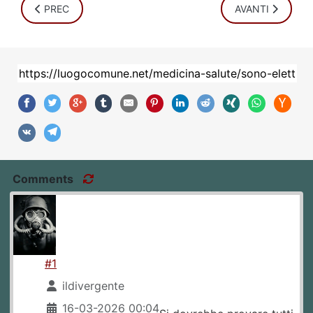
ARTICOLO PRECEDENTE: DEL BIGTREE: SCIENZA E VACCIN
ARTICOLO SUCC
PREC
AVANTI
Comments
#1
ildivergente
16-03-2026 00:04