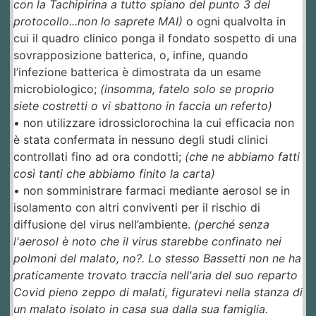
con la Tachipirina a tutto spiano del punto 3 del
protocollo...non lo saprete MAI)
o ogni qualvolta in
cui il quadro clinico ponga il fondato sospetto di una
sovrapposizione batterica, o, infine, quando
l’infezione batterica è dimostrata da un esame
microbiologico;
(insomma, fatelo solo se proprio
siete costretti o vi sbattono in faccia un referto)
• non utilizzare idrossiclorochina la cui efficacia non
è stata confermata in nessuno degli studi clinici
controllati fino ad ora condotti;
(che ne abbiamo fatti
così tanti che abbiamo finito la carta)
• non somministrare farmaci mediante aerosol se in
isolamento con altri conviventi per il rischio di
diffusione del virus nell’ambiente.
(perché senza
l'aerosol è noto che il virus starebbe confinato nei
polmoni del malato, no?. Lo stesso Bassetti non ne ha
praticamente trovato traccia nell'aria del suo reparto
Covid pieno zeppo di malati, figuratevi nella stanza di
un malato isolato in casa sua dalla sua famiglia.