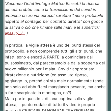
"Secondo l'infettivologo Matteo Bassetti la ricerca
dimostrerebbe come la trasmissione del covid in
ambienti chiusi via aerosol sarebbe "meno probabile
rispetto al contagio per contatto diretto" con gocce
di saliva o ciò che rimane sulle mani e le superfici."
ansa.it/.../...
)
In pratica, la vigile attesa è uno dei punti stessi del
protocollo, e non comprende tutti gli altri punti, che
infatti sono elencati A PARTE, a cominciare dal
pulsossimetro, dal paracetamolo e dalla scoperta del
nuovo millennio per i malati Covid : appropriata
idratazione e nutrizione (ed assoluto riposo,
aggiungo io, perché chi sta male normalmente tende
non solo ad abbuffarsi mangiando pesante, ma anche
a fare scarpinate in montagna, no?)
Ma a parte questioni di lana caprina sulla vigile
attesa, il punto nodale di tutto il video è proprio
quello di CERCARE DI NON FAR TRASFORMARE