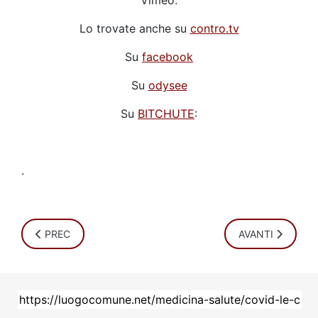
Lo trovate anche su
contro.tv
Su
facebook
Su
odysee
Su
BITCHUTE
:
.
ARTICOLO PRECEDENTE: LA COMMISSARIA EUROPEA ALL
ARTICOLO SUCCE
PREC
AVANTI