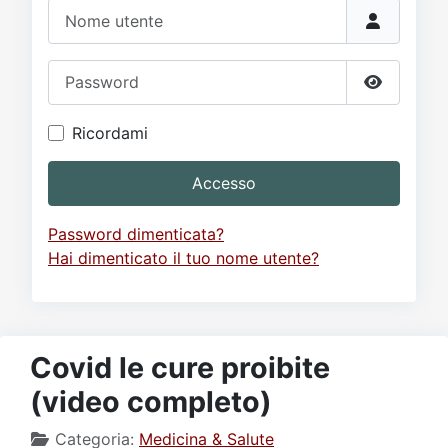
Video
Donazione
Forum
Nome utente
Password
Mostra p
Ricordami
Accesso
Password dimenticata?
Hai dimenticato il tuo nome utente?
Covid le cure proibite
(video completo)
Categoria:
Medicina & Salute