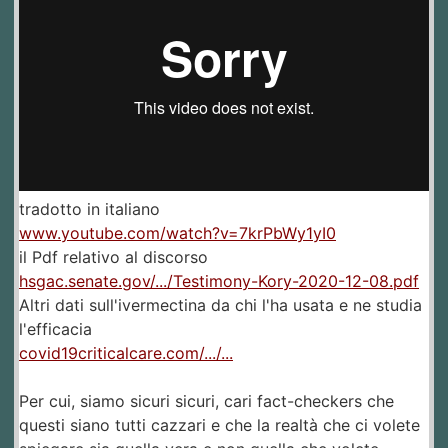
tradotto in italiano
www.youtube.com/watch?v=7krPbWy1yI0
il Pdf relativo al discorso
hsgac.senate.gov/.../Testimony-Kory-2020-12-08.pdf
Altri dati sull'ivermectina da chi l'ha usata e ne studia
l'efficacia
covid19criticalcare.com/.../...
Per cui, siamo sicuri sicuri, cari fact-checkers che
questi siano tutti cazzari e che la realtà che ci volete