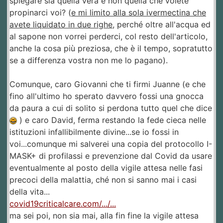
spiegare sia quella vera e non quella che volete
propinarci voi? (
e mi limito alla sola ivermectina che
avete liquidato in due righe
, perché oltre all'acqua ed
al sapone non vorrei perderci, col resto dell'articolo,
anche la cosa più preziosa, che è il tempo, sopratutto
se a differenza vostra non me lo pagano).
Comunque, caro Giovanni che ti firmi Juanne (e che
fino all'ultimo ho sperato davvero fossi una gnocca
da paura a cui di solito si perdona tutto quel che dice
) e caro David, ferma restando la fede cieca nelle
istituzioni infallibilmente divine...se io fossi in
voi...comunque mi salverei una copia del protocollo I-
MASK+ di profilassi e prevenzione dal Covid da usare
eventualmente al posto della vigile attesa nelle fasi
precoci della malattia, ché non si sanno mai i casi
della vita...
covid19criticalcare.com/.../...
ma sei poi, non sia mai, alla fin fine la vigile attesa