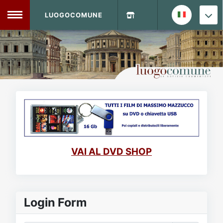
LUOGOCOMUNE
MENU
Home
Info Sito
Login
DVD Shop
Contatti
VAI AL DVD SHOP
Vecchio Sito
Archivio
Login Form