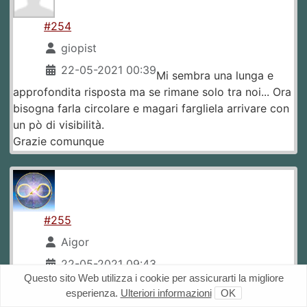
#254
giopist
22-05-2021 00:39
Mi sembra una lunga e
approfondita risposta ma se rimane solo tra noi... Ora
bisogna farla circolare e magari fargliela arrivare con
un pò di visibilità.
Grazie comunque
#255
Aigor
22-05-2021 09:43
#254 giopist
Questo sito Web utilizza i cookie per assicurarti la migliore
esperienza.
Ulteriori informazioni
OK
Tranquillo che lui legge qui, e se non legge lui,