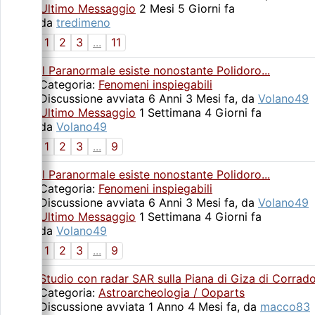
Ultimo Messaggio
2 Mesi 5 Giorni fa
da
tredimeno
1
2
3
...
11
Il Paranormale esiste nonostante Polidoro...
Categoria:
Fenomeni inspiegabili
Discussione avviata 6 Anni 3 Mesi fa, da
Volano49
Ultimo Messaggio
1 Settimana 4 Giorni fa
da
Volano49
1
2
3
...
9
Il Paranormale esiste nonostante Polidoro...
Categoria:
Fenomeni inspiegabili
Discussione avviata 6 Anni 3 Mesi fa, da
Volano49
Ultimo Messaggio
1 Settimana 4 Giorni fa
da
Volano49
1
2
3
...
9
Studio con radar SAR sulla Piana di Giza di Corrad
Categoria:
Astroarcheologia / Ooparts
Discussione avviata 1 Anno 4 Mesi fa, da
macco83