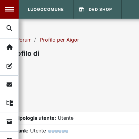
LUOGOCOMUNE
DVD SHOP
MENU
Forum
Profilo per Aigor
Search
Home
Profilo di
Info Sito
Login
DVD Shop
Contatti
Vecchio Sito
Tipologia utente:
Utente
Archivio
Rank:
Utente