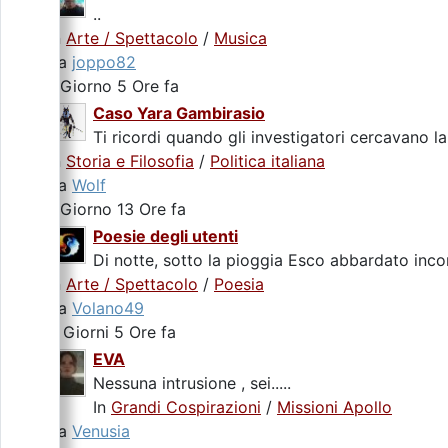
..
In
Arte / Spettacolo
/
Musica
da
joppo82
1 Giorno 5 Ore fa
Caso Yara Gambirasio
Ti ricordi quando gli investigatori cercavano la
In
Storia e Filosofia
/
Politica italiana
da
Wolf
1 Giorno 13 Ore fa
Poesie degli utenti
Di notte, sotto la pioggia Esco abbardato incon
In
Arte / Spettacolo
/
Poesia
da
Volano49
2 Giorni 5 Ore fa
EVA
Nessuna intrusione , sei.....
In
Grandi Cospirazioni
/
Missioni Apollo
da
Venusia