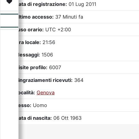
Video
Donazione
Forum
Data di registrazione:
01 Lug 2011
Ultimo accesso:
37 Minuti fa
Fuso orario:
UTC +2:00
Ora locale:
21:56
Messaggi:
1506
Visite profilo:
6007
Ringraziamenti ricevuti:
364
Località:
Genova
Sesso:
Uomo
Data di nascita:
06 Ott 1963