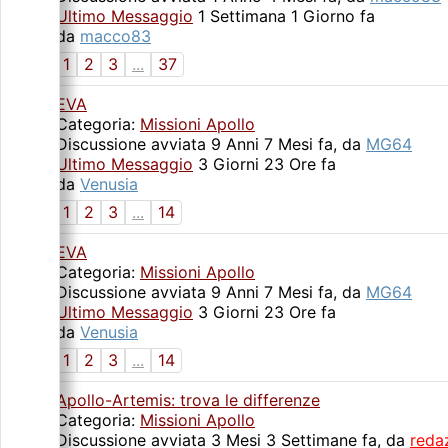
Ultimo Messaggio
1 Settimana 1 Giorno fa
da
macco83
1
2
3
...
37
EVA
Categoria:
Missioni Apollo
Discussione avviata 9 Anni 7 Mesi fa, da
MG64
Ultimo Messaggio
3 Giorni 23 Ore fa
da
Venusia
1
2
3
...
14
EVA
Categoria:
Missioni Apollo
Discussione avviata 9 Anni 7 Mesi fa, da
MG64
Ultimo Messaggio
3 Giorni 23 Ore fa
da
Venusia
1
2
3
...
14
Apollo-Artemis: trova le differenze
Categoria:
Missioni Apollo
Discussione avviata 3 Mesi 3 Settimane fa, da
reda