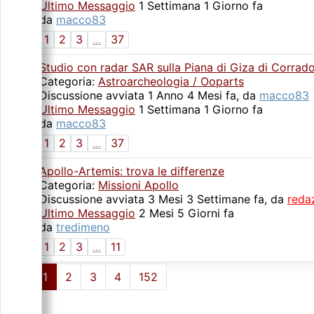
Ultimo Messaggio
1 Settimana 1 Giorno fa
da
macco83
1
2
3
...
37
Studio con radar SAR sulla Piana di Giza di Corrad
Categoria:
Astroarcheologia / Ooparts
Discussione avviata 1 Anno 4 Mesi fa, da
macco83
Ultimo Messaggio
1 Settimana 1 Giorno fa
da
macco83
1
2
3
...
37
Apollo-Artemis: trova le differenze
Categoria:
Missioni Apollo
Discussione avviata 3 Mesi 3 Settimane fa, da
reda
Ultimo Messaggio
2 Mesi 5 Giorni fa
da
tredimeno
1
2
3
...
11
1
2
3
4
152