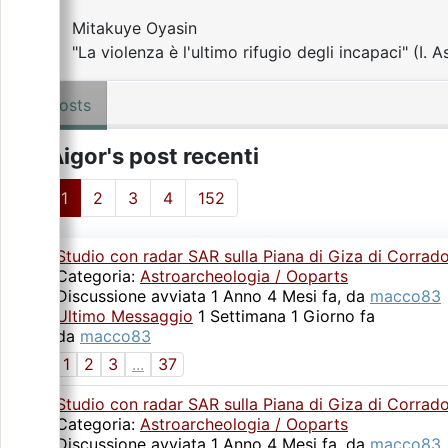
Mitakuye Oyasin
"La violenza è l'ultimo rifugio degli incapaci" (I. A
Posts
Aigor's post recenti
1
2
3
4
152
Studio con radar SAR sulla Piana di Giza di Corrad
Categoria:
Astroarcheologia / Ooparts
Discussione avviata 1 Anno 4 Mesi fa, da
macco83
Ultimo Messaggio
1 Settimana 1 Giorno fa
da
macco83
1
2
3
...
37
Studio con radar SAR sulla Piana di Giza di Corrad
Categoria:
Astroarcheologia / Ooparts
Discussione avviata 1 Anno 4 Mesi fa, da
macco83