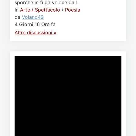
sporche in fuga veloce dall..
In
Arte / Spettacolo
/
Poesia
da
Volano49
4 Giorni 16 Ore fa
Altre discussioni »