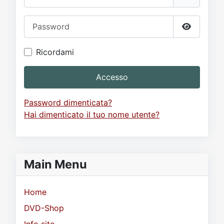
Password
Mostra p
Ricordami
Accesso
Password dimenticata?
Hai dimenticato il tuo nome utente?
Main Menu
Home
DVD-Shop
Info sito