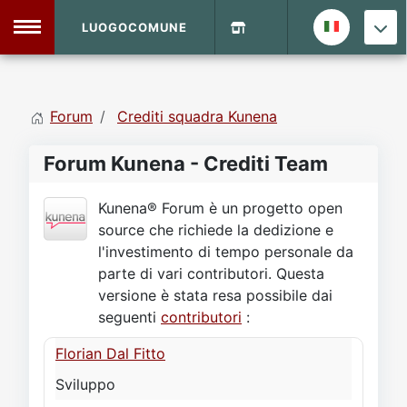
LUOGOCOMUNE
MENU
Forum
Crediti squadra Kunena
Home
Forum Kunena - Crediti Team
Info Sito
Login
DVD Shop
Kunena® Forum è un progetto open
source che richiede la dedizione e
Contatti
l'investimento di tempo personale da
parte di vari contributori. Questa
versione è stata resa possibile dai
Vecchio Sito
seguenti
contributori
:
Florian Dal Fitto
Archivio
Sviluppo