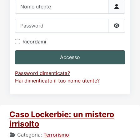
Video
Donazione
Forum
Nome utente
Password
Mostra p
Ricordami
Accesso
Password dimenticata?
Hai dimenticato il tuo nome utente?
Caso Lockerbie: un mistero
irrisolto
Categoria:
Terrorismo