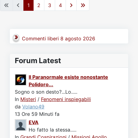
1
2
3
4
Commenti liberi 8 agosto 2026
Forum Latest
Il Paranormale esiste nonostante
Polidoro...
Sogno o son desto?...Lo.....
In
Misteri
/
Fenomeni inspiegabili
da
Volano49
13 Ore 59 Minuti fa
EVA
Ho fatto la stessa.....
In
Grandi Cospirazioni
/
Missioni Apollo