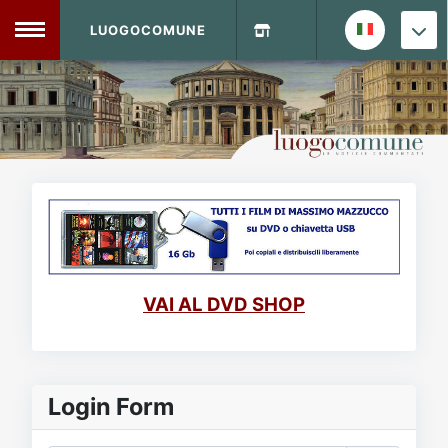
LUOGOCOMUNE
MENU
Home
Info Sito
Login
DVD Shop
Contatti
VAI AL DVD SHOP
Vecchio Sito
Archivio
Login Form