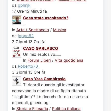
da
gbhnjk
17 Ore 15 Minuti fa
Cosa state ascoltando?
..
In
Arte / Spettacolo
/
Musica
da
joppo82
2 Giorni 13 Ore fa
CASO GARLASCO
Un mix esplosivo:.....
In
Forum Liberi
/
Vita quotidiana
da
Roberto70
3 Giorni 13 Ore fa
Caso Yara Gambirasio
Ti ricordi quando gli investigatori
cercavano la madre di un figlio ritenuto
"illegittimo"? Le ricerche furono estese a
ospedali, ginecologi..
In
Storia e Filosofia
/
Politica italiana