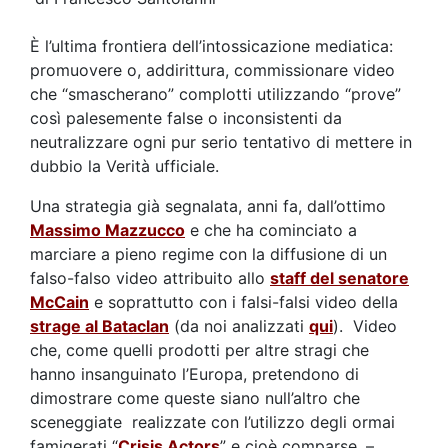
È l’ultima frontiera dell’intossicazione mediatica:
promuovere o, addirittura, commissionare video
che “smascherano” complotti utilizzando “prove”
così palesemente false o inconsistenti da
neutralizzare ogni pur serio tentativo di mettere in
dubbio la Verità ufficiale.
Una strategia già segnalata, anni fa, dall’ottimo
Massimo Mazzucco
e che ha cominciato a
marciare a pieno regime con la diffusione di un
falso-falso video attribuito allo
staff del senatore
McCain
e soprattutto con i falsi-falsi video della
strage al Bataclan
(da noi analizzati
qui
). Video
che, come quelli prodotti per altre stragi che
hanno insanguinato l’Europa, pretendono di
dimostrare come queste siano null’altro che
sceneggiate realizzate con l’utilizzo degli ormai
famigerati “
Crisis Actors
” e cioè comparse, –