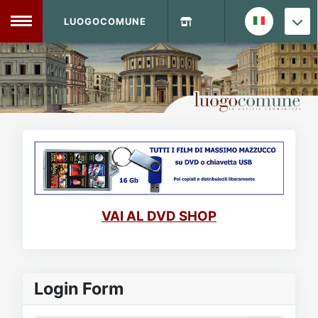
LUOGOCOMUNE
MENU
Home
Info Sito
Login
DVD Shop
Contatti
VAI AL DVD SHOP
Vecchio Sito
Archivio
Login Form