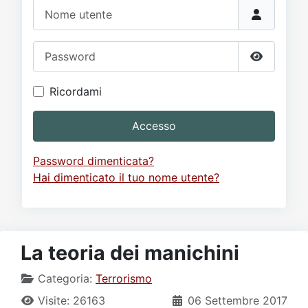
Video
Donazione
Forum
Nome utente
Password
Mostra p
Ricordami
Accesso
Password dimenticata?
Hai dimenticato il tuo nome utente?
La teoria dei manichini
Categoria:
Terrorismo
Visite: 26163
06 Settembre 2017