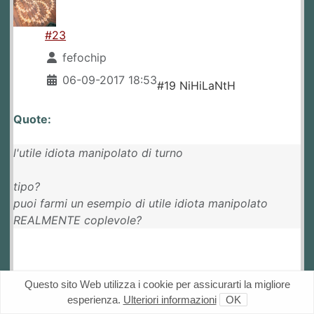
#23
fefochip
06-09-2017 18:53
#19 NiHiLaNtH
Quote:
l'utile idiota manipolato di turno
tipo?
puoi farmi un esempio di utile idiota manipolato
REALMENTE coplevole?
Questo sito Web utilizza i cookie per assicurarti la migliore
uno celebre osvald
esperienza.
Ulteriori informazioni
OK
uno meno celebre shian shian (anche se è stato