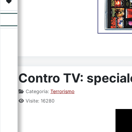
Video
Donazione
Forum
Contro TV: specia
Categoria:
Terrorismo
Visite: 16280