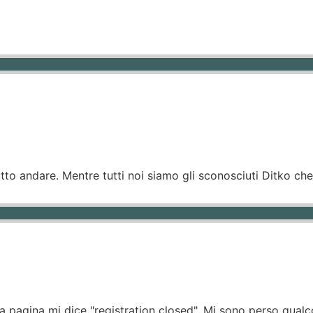
tutto andare. Mentre tutti noi siamo gli sconosciuti Ditko c
 pagina mi dice "registration closed". Mi sono perso qualc