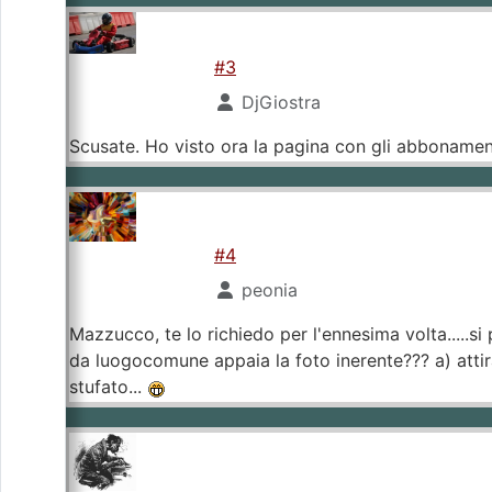
#3
DjGiostra
Scusate. Ho visto ora la pagina con gli abbonamenti
#4
peonia
Mazzucco, te lo richiedo per l'ennesima volta.....si
da luogocomune appaia la foto inerente??? a) attira 
stufato...