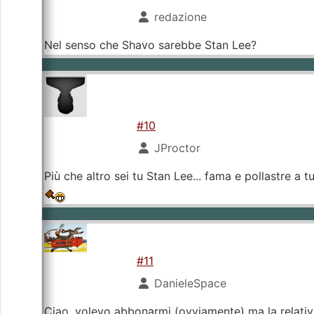
redazione
Nel senso che Shavo sarebbe Stan Lee?
#10
JProctor
Più che altro sei tu Stan Lee... fama e pollastre a 
#11
DanieleSpace
Ciao, volevo abbonarmi (ovviamente) ma la relativa