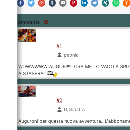
Comments
#1
peonia
WOWWWWW AUGURI!!!!! ORA ME LO VADO A SPIZ
A STASERA!
#2
DjGiostra
Auguroni per questa nuova avventura.. L'abbonamen