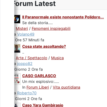
Forum Latest
Il Paranormale esiste nonostante Polidoro...
Se della storia.....
In
Misteri
/
Fenomeni inspiegabili
da
Volano49
4 Ore 57 Minuti fa
Cosa state ascoltando?
..
In
Arte / Spettacolo
/
Musica
da
joppo82
1 Giorno 2 Ore fa
CASO GARLASCO
Un mix esplosivo:.....
In
Forum Liberi
/
Vita quotidiana
da
Roberto70
2 Giorni 2 Ore fa
Caso Yara Gambirasio