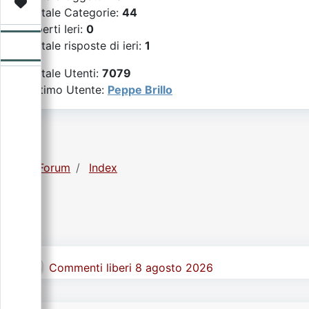
Video
Donazione
Forum
Totale Categorie:
44
Aperti Ieri:
0
Totale risposte di ieri:
1
Totale Utenti:
7079
Ultimo Utente:
Peppe Brillo
Forum
Index
Commenti liberi 8 agosto 2026