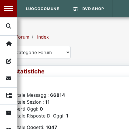
LUOGOCOMUNE
DVD SHOP
MENU
Forum
Index
Search
Home
Info Sito
Login
DVD Shop
Statistiche
Contatti
Totale Messaggi:
66814
Vecchio Sito
Totale Sezioni:
11
Aperti Oggi:
0
Archivio
Totale Risposte Di Oggi:
1
Totale Oggetti:
1047