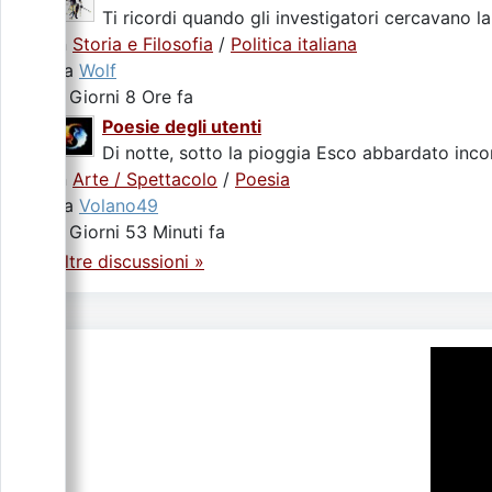
Ti ricordi quando gli investigatori cercavano la
In
Storia e Filosofia
/
Politica italiana
da
Wolf
3 Giorni 8 Ore fa
Poesie degli utenti
Di notte, sotto la pioggia Esco abbardato incon
In
Arte / Spettacolo
/
Poesia
da
Volano49
4 Giorni 53 Minuti fa
Altre discussioni »