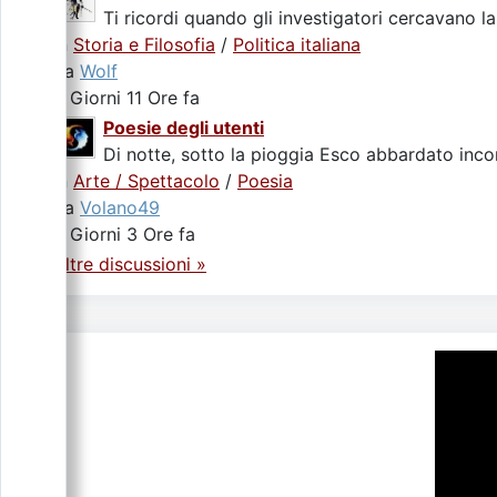
Ti ricordi quando gli investigatori cercavano la
In
Storia e Filosofia
/
Politica italiana
da
Wolf
3 Giorni 11 Ore fa
Poesie degli utenti
Di notte, sotto la pioggia Esco abbardato incon
In
Arte / Spettacolo
/
Poesia
da
Volano49
4 Giorni 3 Ore fa
Altre discussioni »