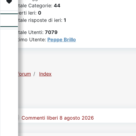
Video
Donazione
Forum
Totale Categorie:
44
Aperti Ieri:
0
Totale risposte di ieri:
1
Totale Utenti:
7079
Ultimo Utente:
Peppe Brillo
Forum
Index
Commenti liberi 8 agosto 2026