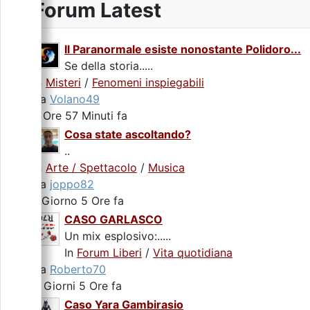
Forum Latest
Il Paranormale esiste nonostante Polidoro...
Se della storia.....
In
Misteri
/
Fenomeni inspiegabili
da
Volano49
7 Ore 57 Minuti fa
Cosa state ascoltando?
..
In
Arte / Spettacolo
/
Musica
da
joppo82
1 Giorno 5 Ore fa
CASO GARLASCO
Un mix esplosivo:.....
In
Forum Liberi
/
Vita quotidiana
da
Roberto70
2 Giorni 5 Ore fa
Caso Yara Gambirasio