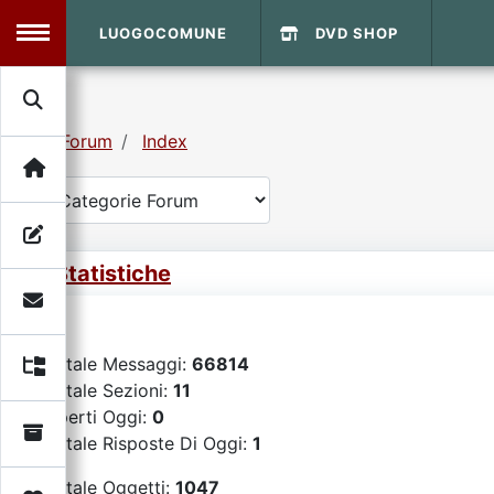
LUOGOCOMUNE
DVD SHOP
MENU
Forum
Index
Search
Home
Info Sito
Login
DVD Shop
Statistiche
Contatti
Totale Messaggi:
66814
Vecchio Sito
Totale Sezioni:
11
Aperti Oggi:
0
Archivio
Totale Risposte Di Oggi:
1
Totale Oggetti:
1047