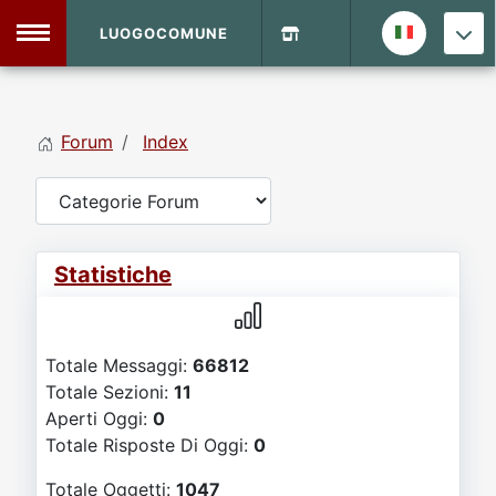
LUOGOCOMUNE
MENU
Forum
Index
Home
Info Sito
Login
DVD Shop
Statistiche
Contatti
Totale Messaggi:
66812
Vecchio Sito
Totale Sezioni:
11
Aperti Oggi:
0
Archivio
Totale Risposte Di Oggi:
0
Totale Oggetti:
1047