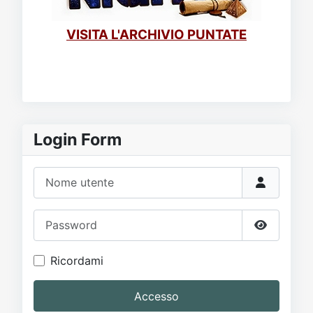
VISITA L'ARCHIVIO PUNTATE
Login Form
Nome utente
Password
Mostra p
Ricordami
Accesso