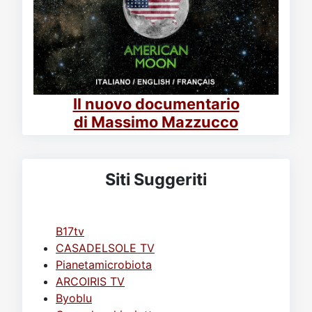
Il nuovo documentario
di Massimo Mazzucco
Siti Suggeriti
B17tv
CASADELSOLE TV
Pianetamicrobiota
ARCOIRIS TV
Byoblu