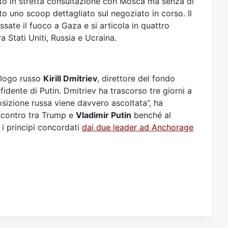
ato in stretta consultazione con Mosca ma senza di
to uno scoop dettagliato sul negoziato in corso. Il
sate il fuoco a Gaza e si articola in quattro
a Stati Uniti, Russia e Ucraina.
ologo russo
Kirill Dmitriev
, direttore del fondo
idente di Putin. Dmitriev ha trascorso tre giorni a
sizione russa viene davvero ascoltata”, ha
incontro tra Trump e
Vladimir Putin
benché al
i principi concordati
dai due leader ad Anchorage