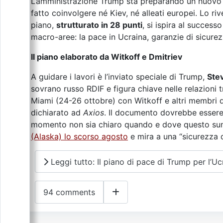
L’amministrazione Trump sta preparando un nuovo p
fatto coinvolgere né Kiev, né alleati europei. Lo ri
piano,
strutturato in 28 punti
, si ispira al succes
macro-aree: la pace in Ucraina, garanzie di sicurezz
Il piano elaborato da Witkoff e Dmitriev
A guidare i lavori è l’inviato speciale di Trump,
Ste
sovrano russo RDIF e figura chiave nelle relazioni 
Miami (24-26 ottobre) con Witkoff e altri membri 
dichiarato ad
Axios
. Il documento dovrebbe essere
momento non sia chiaro quando e dove questo summi
(Alaska) lo scorso agosto
e mira a una “sicurezza d
Leggi tutto: Il piano di pace di Trump per l’U
94 comments