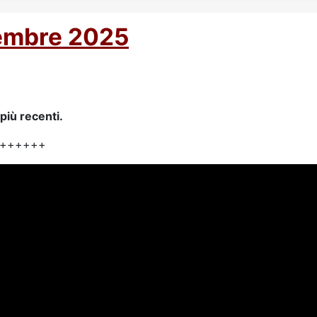
vembre 2025
più recenti.
++++++