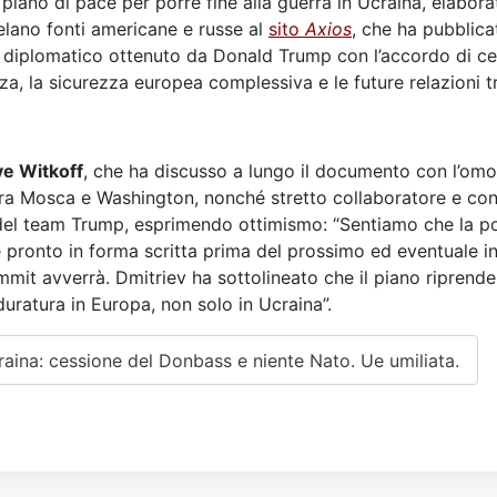
iano di pace per porre fine alla guerra in Ucraina, elabor
velano fonti americane e russe al
sito
Axios
, che ha pubblica
so diplomatico ottenuto da Donald Trump con l’accordo di ces
a, la sicurezza europea complessiva e le future relazioni tr
ve Witkoff
, che ha discusso a lungo il documento con l’om
tra Mosca e Washington, nonché stretto collaboratore e conf
del team Trump, esprimendo ottimismo: “Sentiamo che la po
 pronto in forma scritta prima del prossimo ed eventuale 
t avverrà. Dmitriev ha sottolineato che il piano riprende 
uratura in Europa, non solo in Ucraina”.
craina: cessione del Donbass e niente Nato. Ue umiliata.