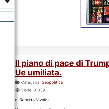
Video
Donazione
Forum
Il piano di pace di Trum
Ue umiliata.
Categoria:
Geopolitica
Visite: 31339
di Roberto Vivaldelli