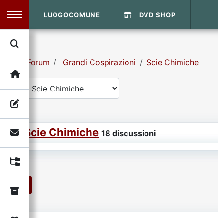
LUOGOCOMUNE
DVD SHOP
MENU
Forum
Grandi Cospirazioni
Scie Chimiche
Search
Home
Info Sito
Login
DVD Shop
Scie Chimiche
Contatti
18 discussioni
Vecchio Sito
1
Archivio