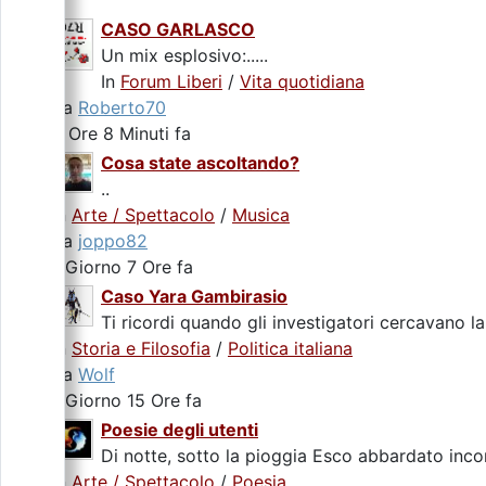
CASO GARLASCO
Un mix esplosivo:.....
In
Forum Liberi
/
Vita quotidiana
da
Roberto70
9 Ore 8 Minuti fa
Cosa state ascoltando?
..
In
Arte / Spettacolo
/
Musica
da
joppo82
1 Giorno 7 Ore fa
Caso Yara Gambirasio
Ti ricordi quando gli investigatori cercavano la
In
Storia e Filosofia
/
Politica italiana
da
Wolf
1 Giorno 15 Ore fa
Poesie degli utenti
Di notte, sotto la pioggia Esco abbardato incon
In
Arte / Spettacolo
/
Poesia