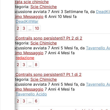
Durata scie chimiche
Categoria:
Scie Chimiche
Discussione avviata 7 Anni 3 Settimane fa, da
DeadKi
Ultimo Messaggio
6 Anni 10 Mesi fa
da
DeadKillWar
1
2
3
...
10
Le Contrails sono persistenti? Pt 2 di 2
Categoria:
Scie Chimiche
Discussione avviata 7 Anni 5 Mesi fa, da
Tavernello A
Ultimo Messaggio
7 Anni 4 Mesi fa
da
redazione
1
2
3
...
8
Le Contrails sono persistenti? Pt 1 di 2
Categoria:
Scie Chimiche
Discussione avviata 7 Anni 5 Mesi fa, da
Tavernello A
Ultimo Messaggio
7 Anni 4 Mesi fa
da
Tavernello Acido
1
2
3
...
6