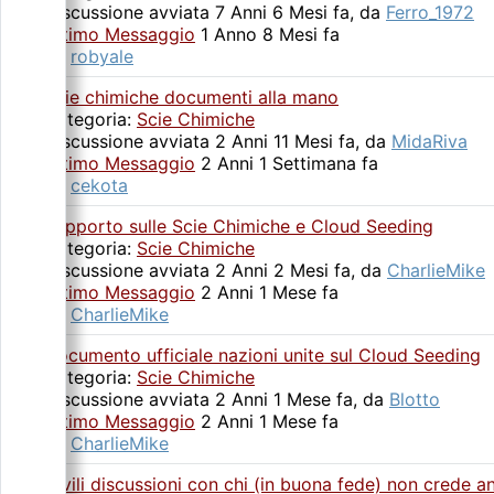
Discussione avviata 7 Anni 6 Mesi fa, da
Ferro_1972
Ultimo Messaggio
1 Anno 8 Mesi fa
da
robyale
Scie chimiche documenti alla mano
Categoria:
Scie Chimiche
Discussione avviata 2 Anni 11 Mesi fa, da
MidaRiva
Ultimo Messaggio
2 Anni 1 Settimana fa
da
cekota
Rapporto sulle Scie Chimiche e Cloud Seeding
Categoria:
Scie Chimiche
Discussione avviata 2 Anni 2 Mesi fa, da
CharlieMike
Ultimo Messaggio
2 Anni 1 Mese fa
da
CharlieMike
Documento ufficiale nazioni unite sul Cloud Seeding
Categoria:
Scie Chimiche
Discussione avviata 2 Anni 1 Mese fa, da
Blotto
Ultimo Messaggio
2 Anni 1 Mese fa
da
CharlieMike
Civili discussioni con chi (in buona fede) non crede a