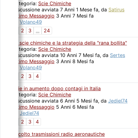
Categoria:
Scie Chimiche
Discussione avviata 7 Anni 1 Mese fa, da
Satirus
Ultimo Messaggio
3 Anni 7 Mesi fa
da
Volano49
1
2
3
...
24
Le scie chimiche e la strategia della "rana bollita"
Categoria:
Scie Chimiche
Discussione avviata 10 Anni 7 Mesi fa, da
Sertes
Ultimo Messaggio
3 Anni 8 Mesi fa
da
Volano49
1
2
3
4
Scie in aumento dopo contagi in Italia
Categoria:
Scie Chimiche
Discussione avviata 6 Anni 5 Mesi fa, da
Jediel74
Ultimo Messaggio
5 Anni 6 Mesi fa
da
Jediel74
1
2
3
4
Ascolto trasmissioni radio aeronautiche