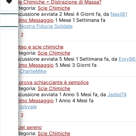
Video
Donazione
Forum
Scie Chimiche = Distrazione di Massa?
Categoria:
Scie Chimiche
Discussione avviata 2 Mesi 4 Giorni fa, da
Naxil81
Ultimo Messaggio
1 Mese 1 Settimana fa
da
Nostra Fiducia Solidale
1
2
Meteo e scie chimiche
Categoria:
Scie Chimiche
Discussione avviata 5 Mesi 1 Settimana fa, da
Enry96
Ultimo Messaggio
5 Mesi 3 Giorni fa
da
CharlieMike
La prova schiacciante è semplice
Categoria:
Scie Chimiche
Discussione avviata 1 Anno 5 Mesi fa, da
Jediel74
Ultimo Messaggio
1 Anno 4 Mesi fa
da
robyale
1
2
A ciel sereno
Categoria:
Scie Chimiche