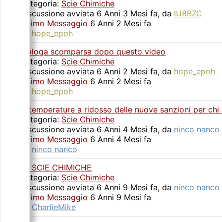
Categoria:
Scie Chimiche
Discussione avviata 6 Anni 3 Mesi fa, da
IU8BZC
Ultimo Messaggio
6 Anni 2 Mesi fa
da
hope_epoh
Biologa scomparsa dopo questo video
Categoria:
Scie Chimiche
Discussione avviata 6 Anni 2 Mesi fa, da
hope_epoh
Ultimo Messaggio
6 Anni 2 Mesi fa
da
hope_epoh
le temperature a ridosso delle nuove sanzioni per chi
Categoria:
Scie Chimiche
Discussione avviata 6 Anni 4 Mesi fa, da
ninco nanco
Ultimo Messaggio
6 Anni 4 Mesi fa
da
ninco nanco
LE SCIE CHIMICHE
Categoria:
Scie Chimiche
Discussione avviata 6 Anni 9 Mesi fa, da
ninco nanco
Ultimo Messaggio
6 Anni 9 Mesi fa
da
CharlieMike