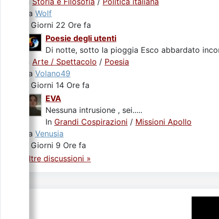
In
Storia e Filosofia
/
Politica italiana
da
Wolf
2 Giorni 22 Ore fa
Poesie degli utenti
Di notte, sotto la pioggia Esco abbardato incon
In
Arte / Spettacolo
/
Poesia
da
Volano49
3 Giorni 14 Ore fa
EVA
Nessuna intrusione , sei.....
In
Grandi Cospirazioni
/
Missioni Apollo
da
Venusia
5 Giorni 9 Ore fa
Altre discussioni »