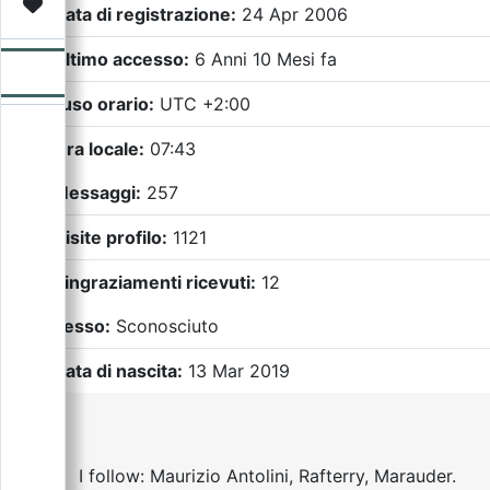
Video
Donazione
Forum
Data di registrazione:
24 Apr 2006
Ultimo accesso:
6 Anni 10 Mesi fa
Fuso orario:
UTC +2:00
Ora locale:
07:43
Messaggi:
257
Visite profilo:
1121
Ringraziamenti ricevuti:
12
Sesso:
Sconosciuto
Data di nascita:
13 Mar 2019
I follow: Maurizio Antolini, Rafterry, Marauder.