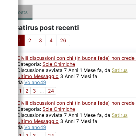
Posts
Satirus post recenti
1
2
3
4
26
Civili discussioni con chi (in buona fede) non crede
Categoria:
Scie Chimiche
Discussione avviata 7 Anni 1 Mese fa, da
Satirus
Ultimo Messaggio
3 Anni 7 Mesi fa
da
Volano49
1
2
3
...
24
Civili discussioni con chi (in buona fede) non crede
Categoria:
Scie Chimiche
Discussione avviata 7 Anni 1 Mese fa, da
Satirus
Ultimo Messaggio
3 Anni 7 Mesi fa
da
Volano49
1
2
3
...
24