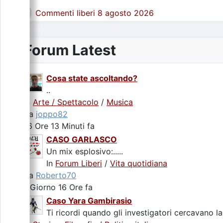
Commenti liberi 8 agosto 2026
Forum Latest
Cosa state ascoltando?
..
In
Arte / Spettacolo
/
Musica
da
joppo82
16 Ore 13 Minuti fa
CASO GARLASCO
Un mix esplosivo:.....
In
Forum Liberi
/
Vita quotidiana
da
Roberto70
1 Giorno 16 Ore fa
Caso Yara Gambirasio
Ti ricordi quando gli investigatori cercavano la