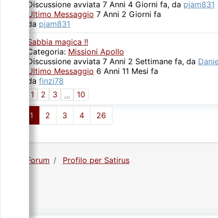
Discussione avviata 7 Anni 4 Giorni fa, da
pjam831
Ultimo Messaggio
7 Anni 2 Giorni fa
da
pjam831
Sabbia magica !!
Categoria:
Missioni Apollo
Discussione avviata 7 Anni 2 Settimane fa, da
Dani
Ultimo Messaggio
6 Anni 11 Mesi fa
da
finzi78
1
2
3
...
10
1
2
3
4
26
Forum
Profilo per Satirus