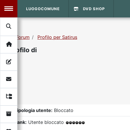
LUOGOCOMUNE
DVD SHOP
MENU
Forum
Profilo per Satirus
Search
Home
Profilo di
Info Sito
Login
DVD Shop
Contatti
Vecchio Sito
Tipologia utente:
Bloccato
Archivio
Rank:
Utente bloccato