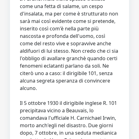
Video
Donazione
Forum
come una fetta di salame, un cespo
d'insalata, ma per come è strutturato non
sarà mai così evidente come si pretende,
inserito così com'è nella parte più
nascosta e profonda dell'uomo, così
come del resto vive e sopravvive anche
aldifuori di lui stesso. Non credo che ci sia
l'obbligo di avallare granchè quando certi
fenomeni eclatanti parlano da soli. Ne
citerò uno a caso: il dirigibile 101, senza
alcuna segreta speranza di convincere
alcuno.
Il 5 ottobre 1930 il dirigibile inglese R. 101
precipitava vicino a Beauvais, lo
comandava l'ufficiale H. Carnichael Irwin,
morto anch'egli nel disastro. Due giorni
dopo, 7 ottobre, in una seduta medianica