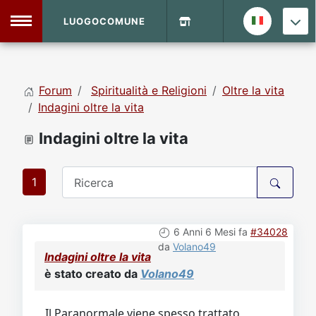
LUOGOCOMUNE
MENU
Forum
Spiritualità e Religioni
Oltre la vita
Home
Indagini oltre la vita
Indagini oltre la vita
Info Sito
Login
DVD Shop
1
Contatti
6 Anni 6 Mesi fa
#34028
Vecchio Sito
da
Volano49
Indagini oltre la vita
è stato creato da
Volano49
Archivio
Il Paranormale viene spesso trattato