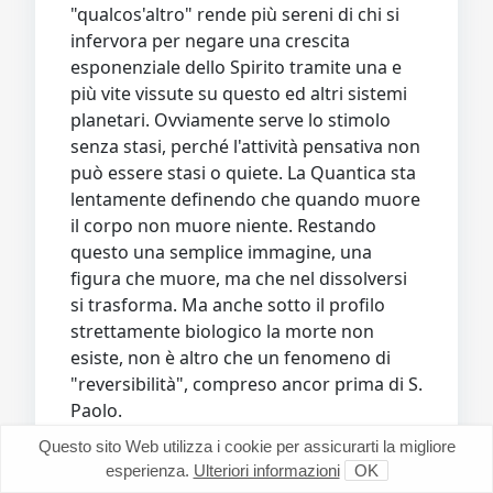
"qualcos'altro" rende più sereni di chi si
infervora per negare una crescita
esponenziale dello Spirito tramite una e
più vite vissute su questo ed altri sistemi
planetari. Ovviamente serve lo stimolo
senza stasi, perché l'attività pensativa non
può essere stasi o quiete. La Quantica sta
lentamente definendo che quando muore
il corpo non muore niente. Restando
questo una semplice immagine, una
figura che muore, ma che nel dissolversi
si trasforma. Ma anche sotto il profilo
strettamente biologico la morte non
esiste, non è altro che un fenomeno di
"reversibilità", compreso ancor prima di S.
Paolo.
Questo sito Web utilizza i cookie per assicurarti la migliore
L'evoluzione sormonta e direziona la
esperienza.
Ulteriori informazioni
OK
nostra esistenza. La materia ritorna alla