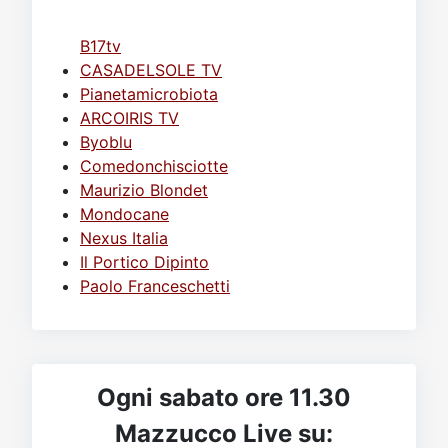
B17tv
CASADELSOLE TV
Pianetamicrobiota
ARCOIRIS TV
Byoblu
Comedonchisciotte
Maurizio Blondet
Mondocane
Nexus Italia
Il Portico Dipinto
Paolo Franceschetti
Ogni sabato ore 11.30
Mazzucco Live su: