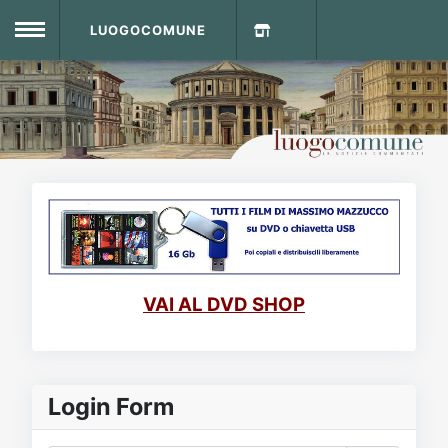
LUOGOCOMUNE
MENU
Home
Info Sito
Login
DVD Shop
Contatti
VAI AL DVD SHOP
Vecchio Sito
Archivio
Login Form