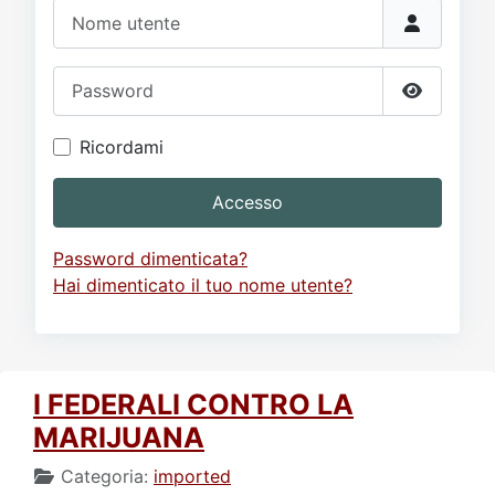
Video
Donazione
Forum
Nome utente
Password
Mostra p
Ricordami
Accesso
Password dimenticata?
Hai dimenticato il tuo nome utente?
I FEDERALI CONTRO LA
MARIJUANA
Categoria:
imported