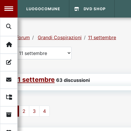
LUOGOCOMUNE
DVD SHOP
MENU
Forum
Grandi Cospirazioni
11 settembre
Search
Home
Info Sito
Login
DVD Shop
11 settembre
Contatti
63 discussioni
Vecchio Sito
1
2
3
4
Archivio