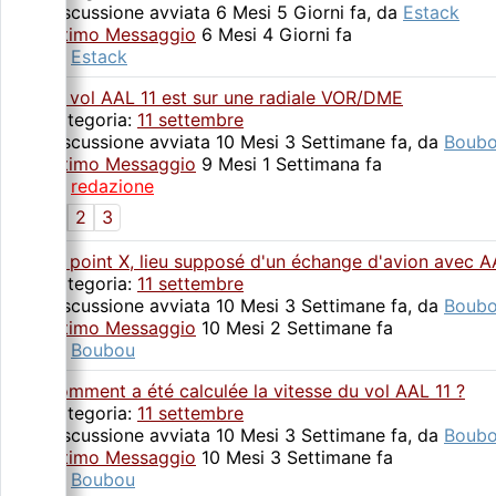
Discussione avviata 6 Mesi 5 Giorni fa, da
Estack
Ultimo Messaggio
6 Mesi 4 Giorni fa
da
Estack
Le vol AAL 11 est sur une radiale VOR/DME
Categoria:
11 settembre
Discussione avviata 10 Mesi 3 Settimane fa, da
Boub
Ultimo Messaggio
9 Mesi 1 Settimana fa
da
redazione
1
2
3
Le point X, lieu supposé d'un échange d'avion avec AAL
Categoria:
11 settembre
Discussione avviata 10 Mesi 3 Settimane fa, da
Boub
Ultimo Messaggio
10 Mesi 2 Settimane fa
da
Boubou
Comment a été calculée la vitesse du vol AAL 11 ?
Categoria:
11 settembre
Discussione avviata 10 Mesi 3 Settimane fa, da
Boub
Ultimo Messaggio
10 Mesi 3 Settimane fa
da
Boubou