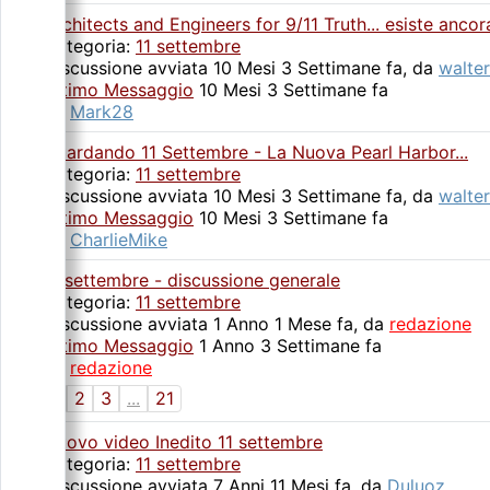
Architects and Engineers for 9/11 Truth... esiste ancor
Categoria:
11 settembre
Discussione avviata 10 Mesi 3 Settimane fa, da
walte
Ultimo Messaggio
10 Mesi 3 Settimane fa
da
Mark28
Guardando 11 Settembre - La Nuova Pearl Harbor...
Categoria:
11 settembre
Discussione avviata 10 Mesi 3 Settimane fa, da
walte
Ultimo Messaggio
10 Mesi 3 Settimane fa
da
CharlieMike
11 settembre - discussione generale
Categoria:
11 settembre
Discussione avviata 1 Anno 1 Mese fa, da
redazione
Ultimo Messaggio
1 Anno 3 Settimane fa
da
redazione
1
2
3
...
21
Nuovo video Inedito 11 settembre
Categoria:
11 settembre
Discussione avviata 7 Anni 11 Mesi fa, da
Duluoz