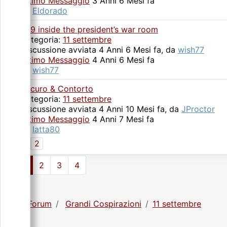
Ultimo Messaggio
3 Anni 6 Mesi fa
da
Eldorado
11/9 inside the president’s war room
Categoria:
11 settembre
Discussione avviata 4 Anni 6 Mesi fa, da
wish77
Ultimo Messaggio
4 Anni 6 Mesi fa
da
wish77
Oscuro & Contorto
Categoria:
11 settembre
Discussione avviata 4 Anni 10 Mesi fa, da
JProctor
Ultimo Messaggio
4 Anni 7 Mesi fa
da
latta80
1
2
1
2
3
4
Forum
Grandi Cospirazioni
11 settembre