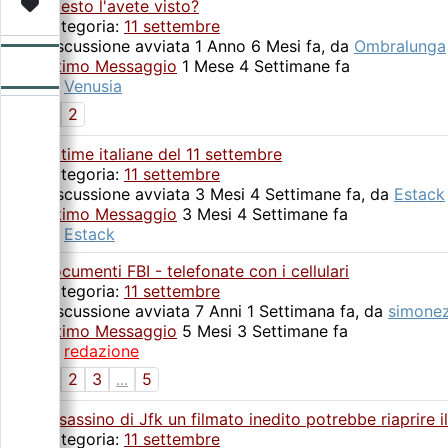
Video
Donazione
Forum
Questo l'avete visto?
Categoria:
11 settembre
Discussione avviata 1 Anno 6 Mesi fa, da
Ombralunga
Ultimo Messaggio
1 Mese 4 Settimane fa
da
Venusia
1
2
Vittime italiane del 11 settembre
Categoria:
11 settembre
Discussione avviata 3 Mesi 4 Settimane fa, da
Estack
Ultimo Messaggio
3 Mesi 4 Settimane fa
da
Estack
Documenti FBI - telefonate con i cellulari
Categoria:
11 settembre
Discussione avviata 7 Anni 1 Settimana fa, da
simone
Ultimo Messaggio
5 Mesi 3 Settimane fa
da
redazione
1
2
3
...
5
Assassino di Jfk un filmato inedito potrebbe riaprire i
Categoria:
11 settembre