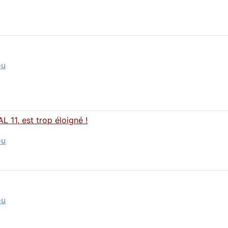
ou
 11, est trop éloigné !
ou
ou