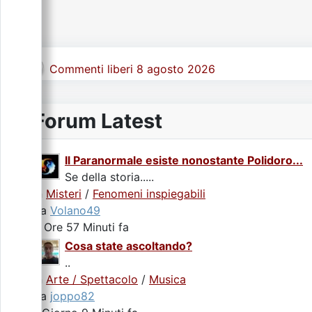
Commenti liberi 8 agosto 2026
Forum Latest
Il Paranormale esiste nonostante Polidoro...
Se della storia.....
In
Misteri
/
Fenomeni inspiegabili
da
Volano49
2 Ore 57 Minuti fa
Cosa state ascoltando?
..
In
Arte / Spettacolo
/
Musica
da
joppo82