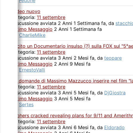
da
Fedone
Video nuovo
Categoria:
11 settembre
Discussione avviata 2 Anni 1 Settimana fa, da
stacchi
Ultimo Messaggio
2 Anni 1 Settimana fa
da
CharlieMike
uscito un Documentario insulso (?) sulla FOX sul "5°ae
Categoria:
11 settembre
Discussione avviata 3 Anni 2 Mesi fa, da
teopare
Ultimo Messaggio
2 Anni 9 Mesi fa
da
ErnestoValli
Le domande di Massimo Mazzucco inserire nel film "l
Categoria:
11 settembre
Discussione avviata 3 Anni 5 Mesi fa, da
DjGiostra
Ultimo Messaggio
3 Anni 5 Mesi fa
da
Sertes
Ciphers cracked revealing plans for 9/11 and Amerith
Categoria:
11 settembre
Discussione avviata 3 Anni 6 Mesi fa, da
Eldorado