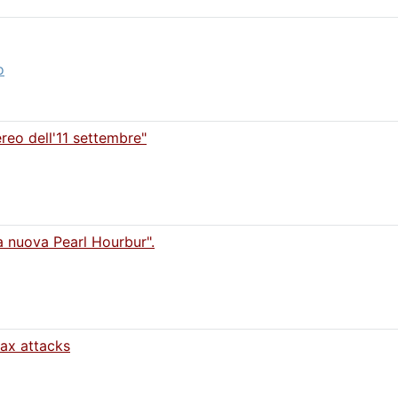
o
reo dell'11 settembre"
a nuova Pearl Hourbur".
rax attacks