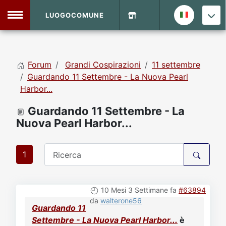
LUOGOCOMUNE
MENU
Forum
Grandi Cospirazioni
11 settembre
Home
Guardando 11 Settembre - La Nuova Pearl
Harbor...
Info Sito
Login
DVD Shop
Guardando 11 Settembre - La
Nuova Pearl Harbor...
Contatti
1
Vecchio Sito
10 Mesi 3 Settimane fa
#63894
Archivio
da
walterone56
Guardando 11
Settembre - La Nuova Pearl Harbor...
è