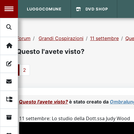
LUOGOCOMUNE
DVD SHOP
MENU
Forum
Grandi Cospirazioni
11 settembre
Que
Search
Home
Questo l'avete visto?
Info Sito
Login
DVD Shop
1
2
Contatti
Vecchio Sito
Questo l'avete visto?
è stato creato da
Ombralun
Archivio
11 settembre: Lo studio della Dott.ssa Judy Wood