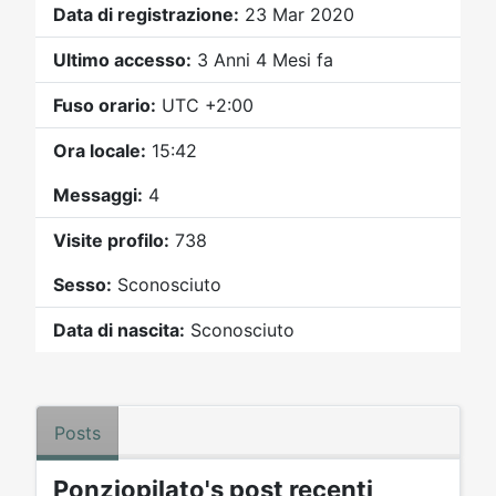
Video
Donazione
Forum
Data di registrazione:
23 Mar 2020
Ultimo accesso:
3 Anni 4 Mesi fa
Fuso orario:
UTC +2:00
Ora locale:
15:42
Messaggi:
4
Visite profilo:
738
Sesso:
Sconosciuto
Data di nascita:
Sconosciuto
Posts
Ponziopilato's post recenti