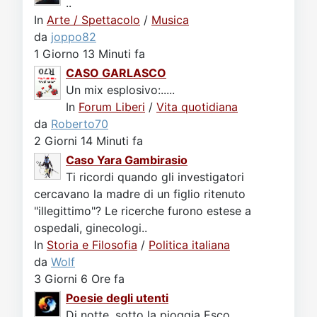
..
In
Arte / Spettacolo
/
Musica
da
joppo82
1 Giorno 13 Minuti fa
CASO GARLASCO
Un mix esplosivo:.....
In
Forum Liberi
/
Vita quotidiana
da
Roberto70
2 Giorni 14 Minuti fa
Caso Yara Gambirasio
Ti ricordi quando gli investigatori
cercavano la madre di un figlio ritenuto
"illegittimo"? Le ricerche furono estese a
ospedali, ginecologi..
In
Storia e Filosofia
/
Politica italiana
da
Wolf
3 Giorni 6 Ore fa
Poesie degli utenti
Di notte, sotto la pioggia Esco