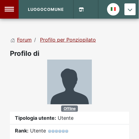
LUOGOCOMUNE
MENU
Forum
Profilo per Ponziopilato
Home
Profilo di
Info Sito
Login
DVD Shop
Contatti
Vecchio Sito
Offline
Tipologia utente:
Utente
Archivio
Rank:
Utente