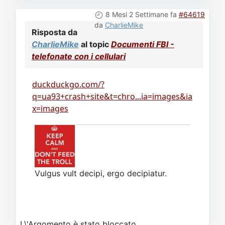
8 Mesi 2 Settimane fa
#64619
da
CharlieMike
Risposta da
CharlieMike
al topic
Documenti FBI -
telefonate con i cellulari
duckduckgo.com/?
q=ua93+crash+site&t=chro...ia=images&ia
x=images
Vulgus vult decipi, ergo decipiatur.
L\'Argomento è stato bloccato.