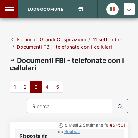
LUOGOCOMUNE
MENU
Forum
Grandi Cospirazioni
11 settembre
Home
Documenti FBI - telefonate con i cellulari
Documenti FBI - telefonate con i
Info Sito
Login
DVD Shop
cellulari
Contatti
1
2
3
4
5
Vecchio Sito
Archivio
8 Mesi 2 Settimane fa
#64591
da
Boubou
Risposta da