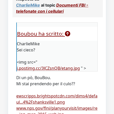
CharlieMike
al topic
Documenti FBI -
telefonate con i cellulari
Boubou ha scritto:
CharlieMike
Sei cieco?
<img src="
i.postimg.cc/3JCZsnQB/etang.jpg
" >
Di un pò, BouBou.
Mi stai prendendo per il culo??
ewscripps.brightspotcdn.com/dims4/defa
ul...4%2Fshanksville1.png
www.nps.gov/flni/planyourvisit/images/re