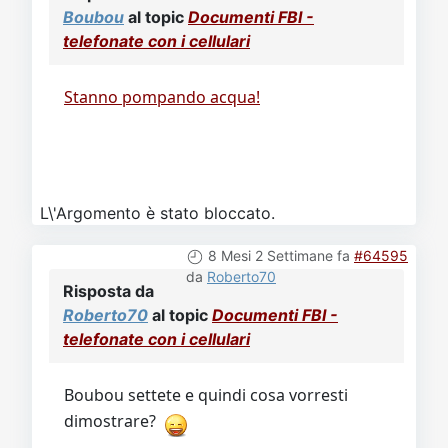
Video
Donazione
Forum
Boubou
al topic
Documenti FBI -
telefonate con i cellulari
Stanno pompando acqua!
L\'Argomento è stato bloccato.
8 Mesi 2 Settimane fa
#64595
da
Roberto70
Risposta da
Roberto70
al topic
Documenti FBI -
telefonate con i cellulari
Boubou settete e quindi cosa vorresti
dimostrare?