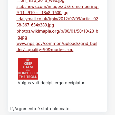
...ion_map_2015_web.jpg
s.abcnews.com/images/US/remembering-
9-11...910_sl_13x8_1600.jpg
i.dailymail.co.uk/i/pix/2012/07/03/artic...02
58-367_634x389.jpg
photos.wikimapia.org/p/00/01/50/10/20_b
ig.jpg
www.nps.gov/common/uploads/grid_buil
der/...quality=90&mode=crop
Vulgus vult decipi, ergo decipiatur.
L\'Argomento è stato bloccato.