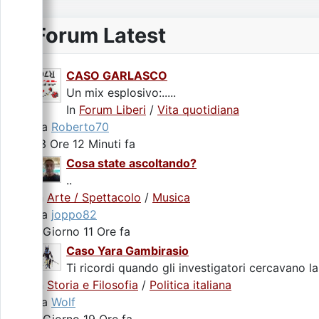
Forum Latest
CASO GARLASCO
Un mix esplosivo:.....
In
Forum Liberi
/
Vita quotidiana
da
Roberto70
13 Ore 12 Minuti fa
Cosa state ascoltando?
..
In
Arte / Spettacolo
/
Musica
da
joppo82
1 Giorno 11 Ore fa
Caso Yara Gambirasio
Ti ricordi quando gli investigatori cercavano la
In
Storia e Filosofia
/
Politica italiana
da
Wolf