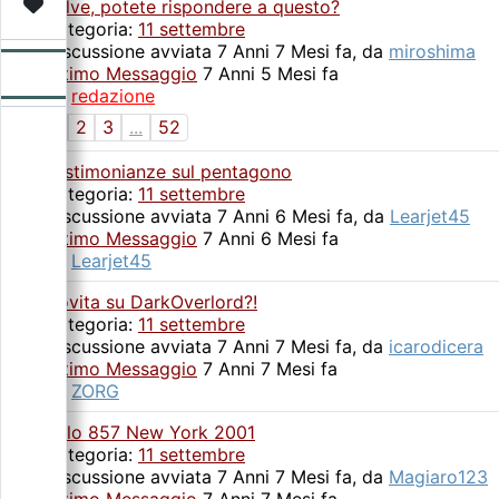
Video
Donazione
Forum
Salve, potete rispondere a questo?
Categoria:
11 settembre
Discussione avviata 7 Anni 7 Mesi fa, da
miroshima
Ultimo Messaggio
7 Anni 5 Mesi fa
da
redazione
1
2
3
...
52
Testimonianze sul pentagono
Categoria:
11 settembre
Discussione avviata 7 Anni 6 Mesi fa, da
Learjet45
Ultimo Messaggio
7 Anni 6 Mesi fa
da
Learjet45
Novita su DarkOverlord?!
Categoria:
11 settembre
Discussione avviata 7 Anni 7 Mesi fa, da
icarodicera
Ultimo Messaggio
7 Anni 7 Mesi fa
da
ZORG
Volo 857 New York 2001
Categoria:
11 settembre
Discussione avviata 7 Anni 7 Mesi fa, da
Magiaro123