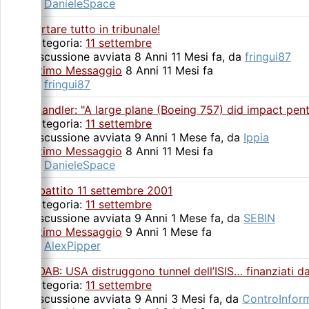
da
DanieleSpace
Portare tutto in tribunale!
Categoria:
11 settembre
Discussione avviata 8 Anni 11 Mesi fa, da
fringui87
Ultimo Messaggio
8 Anni 11 Mesi fa
da
fringui87
Chandler: "A large plane (Boeing 757) did impact pen
Categoria:
11 settembre
Discussione avviata 9 Anni 1 Mese fa, da
Ippia
Ultimo Messaggio
8 Anni 11 Mesi fa
da
DanieleSpace
Dibattito 11 settembre 2001
Categoria:
11 settembre
Discussione avviata 9 Anni 1 Mese fa, da
SEBIN
Ultimo Messaggio
9 Anni 1 Mese fa
da
AlexPipper
MOAB: USA distruggono tunnel dell’ISIS… finanziati dal
Categoria:
11 settembre
Discussione avviata 9 Anni 3 Mesi fa, da
ControInform