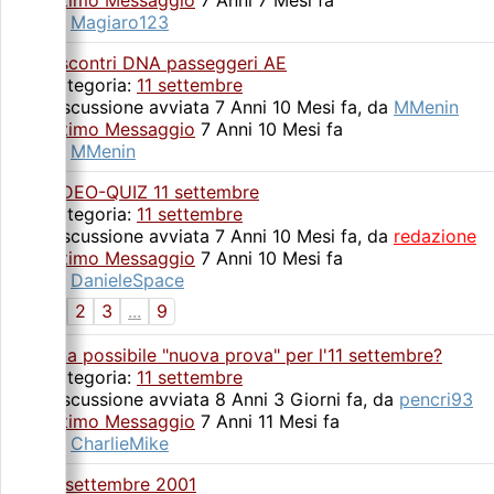
Ultimo Messaggio
7 Anni 7 Mesi fa
da
Magiaro123
Riscontri DNA passeggeri AE
Categoria:
11 settembre
Discussione avviata 7 Anni 10 Mesi fa, da
MMenin
Ultimo Messaggio
7 Anni 10 Mesi fa
da
MMenin
VIDEO-QUIZ 11 settembre
Categoria:
11 settembre
Discussione avviata 7 Anni 10 Mesi fa, da
redazione
Ultimo Messaggio
7 Anni 10 Mesi fa
da
DanieleSpace
1
2
3
...
9
Una possibile "nuova prova" per l'11 settembre?
Categoria:
11 settembre
Discussione avviata 8 Anni 3 Giorni fa, da
pencri93
Ultimo Messaggio
7 Anni 11 Mesi fa
da
CharlieMike
11 settembre 2001