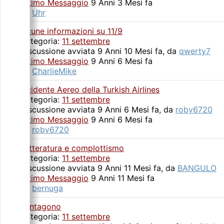
Ultimo Messaggio
9 Anni 3 Mesi fa
da
Uhr
alcune informazioni su 11/9
Categoria:
11 settembre
Discussione avviata 9 Anni 10 Mesi fa, da
qwerty7
Ultimo Messaggio
9 Anni 6 Mesi fa
da
CharlieMike
Incidente Aereo della Turkish Airlines
Categoria:
11 settembre
Discussione avviata 9 Anni 6 Mesi fa, da
roby6720
Ultimo Messaggio
9 Anni 6 Mesi fa
da
roby6720
Letteratura e complottismo
Categoria:
11 settembre
Discussione avviata 9 Anni 11 Mesi fa, da
BANGULO
Ultimo Messaggio
9 Anni 11 Mesi fa
da
bernuga
Pentagono
Categoria:
11 settembre