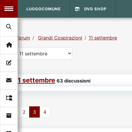
LUOGOCOMUNE
DVD SHOP
MENU
Forum
Grandi Cospirazioni
11 settembre
Search
Home
Info Sito
Login
DVD Shop
11 settembre
Contatti
63 discussioni
Vecchio Sito
1
2
3
4
Archivio