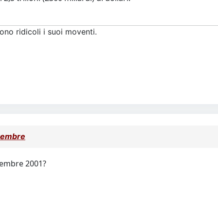
no ridicoli i suoi moventi.
tembre
ttembre 2001?