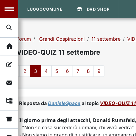
LUOGOCOMUNE
DVD SHOP
MENU
Forum
Grandi Cospirazioni
11 settembre
VID
Search
Home
VIDEO-QUIZ 11 settembre
Info Sito
Login
DVD Shop
1
2
3
4
5
6
7
8
9
Contatti
Vecchio Sito
Risposta da
DanieleSpace
al topic
VIDEO-QUIZ 11
Archivio
Il giorno prima degli attacchi, Donald Rumsfeld
- "Non so cosa succederà domani, chi vivrà vedrà"
- Non siamo in grado di giustificare un ammanco di 2,