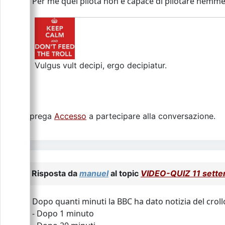
Per me quel pilota non è capace di pilotare ne
Vulgus vult decipi, ergo decipiatur.
Si prega
Accesso
a partecipare alla conversazione.
Risposta da
manuel
al topic
VIDEO-QUIZ 11 sett
Dopo quanti minuti la BBC ha dato notizia del crollo
- Dopo 1 minuto