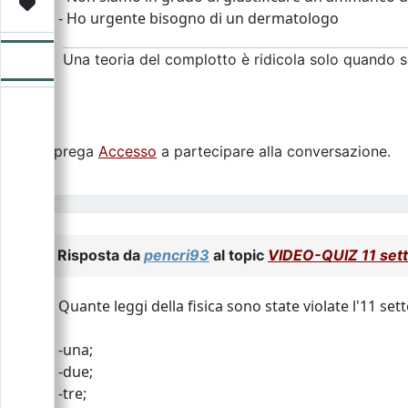
Video
Donazione
Forum
- Ho urgente bisogno di un dermatologo
Una teoria del complotto è ridicola solo quando so
Si prega
Accesso
a partecipare alla conversazione.
Risposta da
pencri93
al topic
VIDEO-QUIZ 11 set
Quante leggi della fisica sono state violate l'11 se
-una;
-due;
-tre;