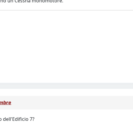
mmeno un Cessna monomotore.
embre
 dell'Edificio 7?