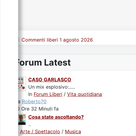
Commenti liberi 1 agosto 2026
Forum Latest
CASO GARLASCO
Un mix esplosivo:.....
In
Forum Liberi
/
Vita quotidiana
da
Roberto70
10 Ore 32 Minuti fa
Cosa state ascoltando?
..
In
Arte / Spettacolo
/
Musica