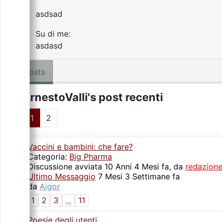
asdsad
Su di me:
asdasd
Posts
ErnestoValli's post recenti
1
2
Vaccini e bambini: che fare?
Categoria:
Big Pharma
Discussione avviata 10 Anni 4 Mesi fa, da
redazion
Ultimo Messaggio
7 Mesi 3 Settimane fa
da
Aigor
1
2
3
...
11
Poesie degli utenti