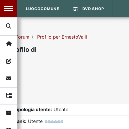
LUOGOCOMUNE
DVD SHOP
MENU
Forum
Profilo per ErnestoValli
Search
Home
Profilo di
Info Sito
Login
DVD Shop
Contatti
Vecchio Sito
Tipologia utente:
Utente
Archivio
Rank:
Utente