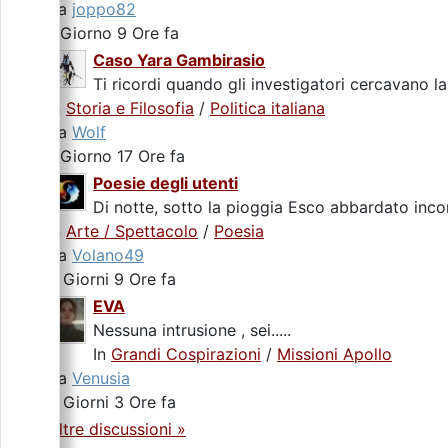
da
joppo82
1 Giorno 9 Ore fa
Caso Yara Gambirasio
Ti ricordi quando gli investigatori cercavano la
In
Storia e Filosofia
/
Politica italiana
da
Wolf
1 Giorno 17 Ore fa
Poesie degli utenti
Di notte, sotto la pioggia Esco abbardato incon
In
Arte / Spettacolo
/
Poesia
da
Volano49
2 Giorni 9 Ore fa
EVA
Nessuna intrusione , sei.....
In
Grandi Cospirazioni
/
Missioni Apollo
da
Venusia
4 Giorni 3 Ore fa
Altre discussioni »