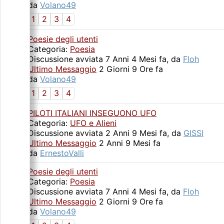
da
Volano49
1
2
3
4
Poesie degli utenti
Categoria:
Poesia
Discussione avviata 7 Anni 4 Mesi fa, da
Floh
Ultimo Messaggio
2 Giorni 9 Ore fa
da
Volano49
1
2
3
4
PILOTI ITALIANI INSEGUONO UFO
Categoria:
UFO e Alieni
Discussione avviata 2 Anni 9 Mesi fa, da
GISSI
Ultimo Messaggio
2 Anni 9 Mesi fa
da
ErnestoValli
Poesie degli utenti
Categoria:
Poesia
Discussione avviata 7 Anni 4 Mesi fa, da
Floh
Ultimo Messaggio
2 Giorni 9 Ore fa
da
Volano49