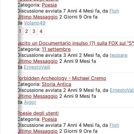
Categoria:
Poesia
Discussione avviata 7 Anni 4 Mesi fa, da
Floh
Ultimo Messaggio
2 Giorni 9 Ore fa
da
Volano49
1
2
3
4
uscito un Documentario insulso (?) sulla FOX sul "5
Categoria:
11 settembre
Discussione avviata 3 Anni 2 Mesi fa, da
teopare
Ultimo Messaggio
2 Anni 9 Mesi fa
da
ErnestoValli
Forbidden Archeology - Michael Cremo
Categoria:
Storia Antica
Discussione avviata 2 Anni 9 Mesi fa, da
ErnestoVall
Ultimo Messaggio
2 Anni 9 Mesi fa
da
Aigor
Poesie degli utenti
Categoria:
Poesia
Discussione avviata 7 Anni 4 Mesi fa, da
Floh
Ultimo Messaggio
2 Giorni 9 Ore fa