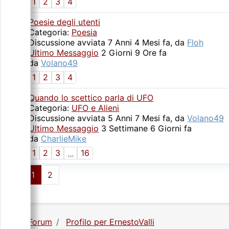
1
2
3
4
Poesie degli utenti
Categoria:
Poesia
Discussione avviata 7 Anni 4 Mesi fa, da
Floh
Ultimo Messaggio
2 Giorni 9 Ore fa
da
Volano49
1
2
3
4
Quando lo scettico parla di UFO
Categoria:
UFO e Alieni
Discussione avviata 5 Anni 7 Mesi fa, da
Volano49
Ultimo Messaggio
3 Settimane 6 Giorni fa
da
CharlieMike
1
2
3
...
16
1
2
Forum
Profilo per ErnestoValli