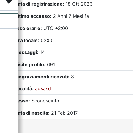
Video
Donazione
Forum
Data di registrazione:
18 Ott 2023
Ultimo accesso:
2 Anni 7 Mesi fa
Fuso orario:
UTC +2:00
Ora locale:
02:00
Messaggi:
14
Visite profilo:
691
Ringraziamenti ricevuti:
8
Località:
adsasd
Sesso:
Sconosciuto
Data di nascita:
21 Feb 2017