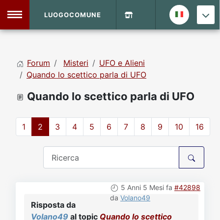
LUOGOCOMUNE
MENU
Forum
Misteri
UFO e Alieni
Home
Quando lo scettico parla di UFO
Quando lo scettico parla di UFO
Info Sito
Login
DVD Shop
1
2
3
4
5
6
7
8
9
10
16
Contatti
Vecchio Sito
5 Anni 5 Mesi fa
#42898
Archivio
da
Volano49
Risposta da
Volano49
al topic
Quando lo scettico