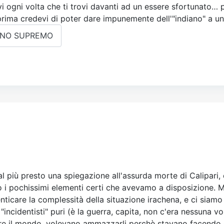
i ogni volta che ti trovi davanti ad un essere sfortunato… 
ima credevi di poter dare impunemente dell'"indiano" a un i
ANNO SUPREMO
l più presto una spiegazione all'assurda morte di Calipari, 
i pochissimi elementi certi che avevamo a disposizione. Ma 
ticare la complessità della situazione irachena, e ci siamo
incidentisti" puri (è la guerra, capita, non c'era nessuna vol
e il mondo, volevano ammazzarli perchè stavano facendo d