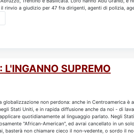
di Abruzzo, Trentino e Basilicata. Loro hanno Abu Grahib, 
 rinvio a giudizio per 47 fra dirigenti, agenti di polizia, agen
E
: L'INGANNO SUPREMO
 globalizzazione non perdona: anche in Centroamerica è arri
gli Stati Uniti, e in rapida diffusione anche da noi - di la
applicare quotidianamente al linguaggio parlato. Negli Stati
osamente "African-American", ed avrai cancellato in un solo
ai, basterà non chiamare cieco il non-vedente, o sordo il no