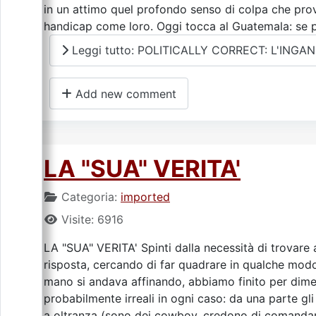
in un attimo quel profondo senso di colpa che prov
handicap come loro. Oggi tocca al Guatemala: se pr
Leggi tutto: POLITICALLY CORRECT: L'ING
Add new comment
LA "SUA" VERITA'
Categoria:
imported
Visite: 6916
LA "SUA" VERITA' Spinti dalla necessità di trovare a
risposta, cercando di far quadrare in qualche modo 
mano si andava affinando, abbiamo finito per dimen
probabilmente irreali in ogni caso: da una parte gli "
a oltranza (sono dei cowboy, credono di comandar