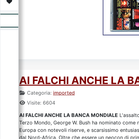
Video
Donazione
Forum
AI FALCHI ANCHE LA 
Categoria:
imported
Visite: 6604
AI FALCHI ANCHE LA BANCA MONDIALE
L'assalto
Terzo Mondo, George W. Bush ha nominato come nuov
Europa con notevoli riserve, e scarsissimo entusiasm
dal Nord-Africa. Oltre che essere un neocon di pri