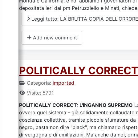
Florida e California, e noi abbiamo i governatori 
depositata ieri dai pm Petruzziello e Minati, chiede il
Leggi tutto: LA BRUTTA COPIA DELL'ORROR
Add new comment
POLITICALLY CORRECT
Categoria:
imported
Visite: 5791
POLITICALLY CORRECT: L'INGANNO SUPREMO
La
ovvero quel sistema - già solidamente collaudato ne
coscienza collettiva, tramite piccole sfumature da 
negro, basta non dire "black", ma chiamarlo rispett
di vergogna e di umiliazioni. Ma anche da noi, orm