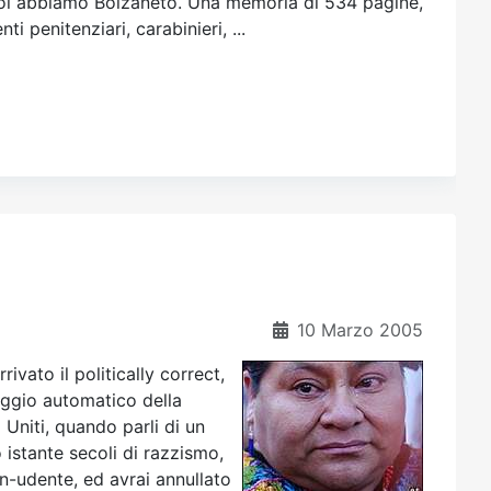
e noi abbiamo Bolzaneto. Una memoria di 534 pagine,
ti penitenziari, carabinieri, ...
10 Marzo 2005
vato il politically correct,
vaggio automatico della
 Uniti, quando parli di un
 istante secoli di razzismo,
n-udente, ed avrai annullato