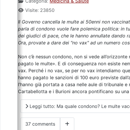
Categoria:
Medicina & Salute
Visite: 23850
Il Governo cancella le multe ai 50enni non vaccinati
parla di condono vuole fare polemica politica: in tu
dei giudici di pace, che le hanno annullate dando ra
Ora, provate a dare dei "no vax" ad un numero così 
Non c’è nessun condono, non si vede all’orizzonte 
pagato le multe». E di conseguenza non esiste nem
vax. Perché i no vax, se per no vax intendiamo quei
hanno pagato le sanzioni di 100 euro previste dall’
l’hanno già portata a casa nelle aule di tribunale e n
Cartabellotta e i Burioni ancora pontificano su una
Leggi tutto: Ma quale condono? Le multe vacci
37 comments