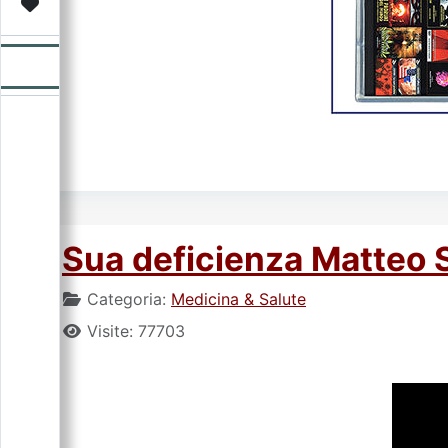
Video
Donazione
Forum
Sua deficienza Matteo S
Categoria:
Medicina & Salute
Visite: 77703