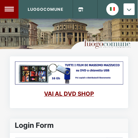
LUOGOCOMUNE
MENU
Home
Info Sito
Login
DVD Shop
Contatti
VAI AL DVD SHOP
Vecchio Sito
Archivio
Login Form