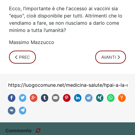
Ecco, l’importante è che l'accesso ai vaccini sia
"equo", cioè disponibile per tutti. Altrimenti che lo
vendiamo a fare, se non riusciamo a darlo come
minimo a tutta l’umanità?
Massimo Mazzucco
ARTICOLO PRECEDENTE: VACCINO = PIÙ MORTI
ARTICOLO SUCCE
PREC
AVANTI
Comments