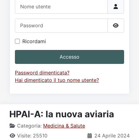
Video
Donazione
Forum
Nome utente
Password
Mostra p
Ricordami
Accesso
Password dimenticata?
Hai dimenticato il tuo nome utente?
HPAI-A: la nuova aviaria
Categoria:
Medicina & Salute
Visite: 25510
24 Aprile 2024