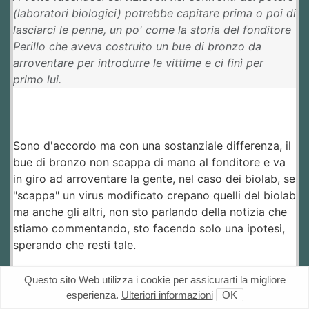
(laboratori biologici) potrebbe capitare prima o poi di
lasciarci le penne, un po' come la storia del fonditore
Perillo che aveva costruito un bue di bronzo da
arroventare per introdurre le vittime e ci finì per
primo lui.
Sono d'accordo ma con una sostanziale differenza, il
bue di bronzo non scappa di mano al fonditore e va
in giro ad arroventare la gente, nel caso dei biolab, se
"scappa" un virus modificato crepano quelli del biolab
ma anche gli altri, non sto parlando della notizia che
stiamo commentando, sto facendo solo una ipotesi,
sperando che resti tale.
Il fiume karma e' sempre li' con le sue rive comode-
Questo sito Web utilizza i cookie per assicurarti la migliore
comode.
esperienza.
Ulteriori informazioni
OK