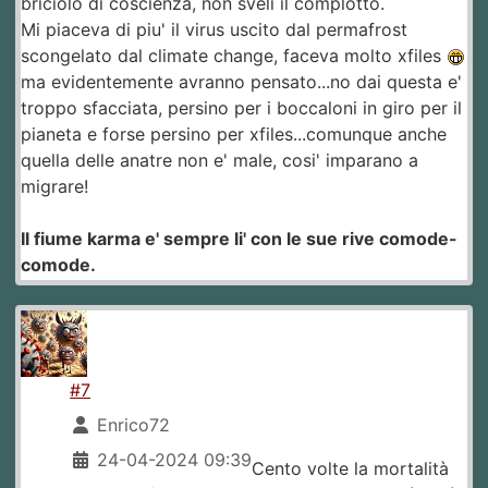
briciolo di coscienza, non sveli il complotto.
Mi piaceva di piu' il virus uscito dal permafrost
scongelato dal climate change, faceva molto xfiles
ma evidentemente avranno pensato...no dai questa e'
troppo sfacciata, persino per i boccaloni in giro per il
pianeta e forse persino per xfiles...comunque anche
quella delle anatre non e' male, cosi' imparano a
migrare!
Il fiume karma e' sempre li' con le sue rive comode-
comode.
#7
Enrico72
24-04-2024 09:39
Cento volte la mortalità