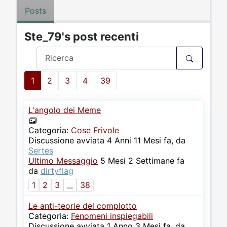
Posts
Ste_79's post recenti
1
2
3
4
39
L'angolo dei Meme
Categoria:
Cose Frivole
Discussione avviata 4 Anni 11 Mesi fa, da
Sertes
Ultimo Messaggio
5 Mesi 2 Settimane fa
da
dirtyflag
1
2
3
...
38
Le anti-teorie del complotto
Categoria:
Fenomeni inspiegabili
Discussione avviata 1 Anno 3 Mesi fa, da