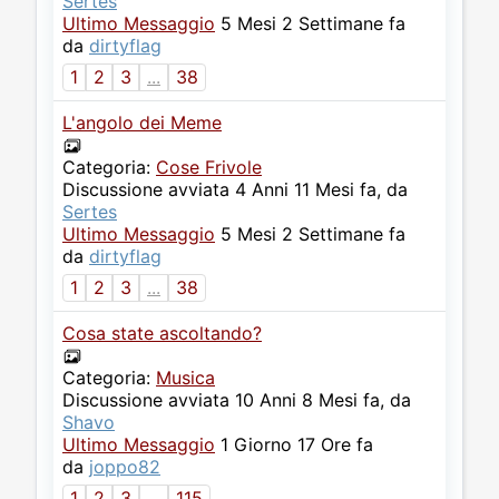
Sertes
Ultimo Messaggio
5 Mesi 2 Settimane fa
da
dirtyflag
1
2
3
...
38
L'angolo dei Meme
Categoria:
Cose Frivole
Discussione avviata 4 Anni 11 Mesi fa, da
Sertes
Ultimo Messaggio
5 Mesi 2 Settimane fa
da
dirtyflag
1
2
3
...
38
Cosa state ascoltando?
Categoria:
Musica
Discussione avviata 10 Anni 8 Mesi fa, da
Shavo
Ultimo Messaggio
1 Giorno 17 Ore fa
da
joppo82
1
2
3
...
115