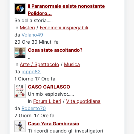
Il Paranormale esiste nonostante
Polidoro...
Se della storia.....
In
Misteri
/
Fenomeni inspiegabili
da
Volano49
20 Ore 30 Minuti fa
Cosa state ascoltando?
..
In
Arte / Spettacolo
/
Musica
da
joppo82
1 Giorno 17 Ore fa
CASO GARLASCO
Un mix esplosivo:.....
In
Forum Liberi
/
Vita quotidiana
da
Roberto70
2 Giorni 17 Ore fa
Caso Yara Gambirasio
Ti ricordi quando gli investigatori