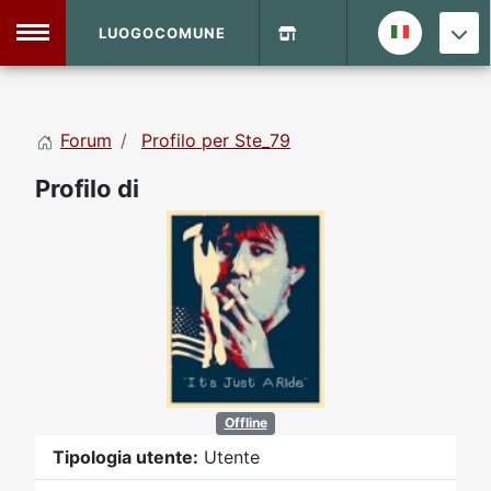
LUOGOCOMUNE
MENU
Forum
Profilo per Ste_79
Home
Profilo di
Info Sito
Login
DVD Shop
Contatti
Vecchio Sito
Offline
Archivio
Tipologia utente:
Utente