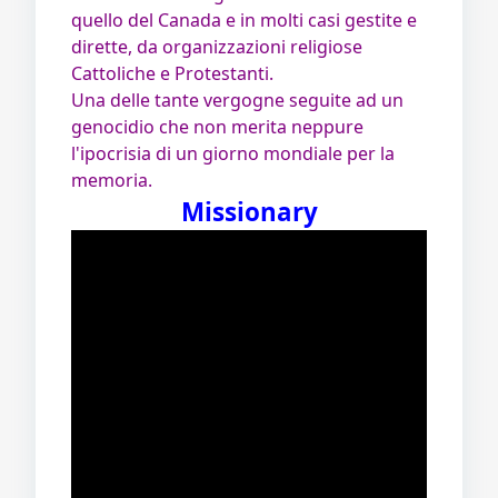
quello del Canada e in molti casi gestite e
dirette, da organizzazioni religiose
Cattoliche e Protestanti.
Una delle tante vergogne seguite ad un
genocidio che non merita neppure
l'ipocrisia di un giorno mondiale per la
memoria.
Missionary