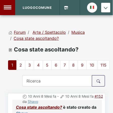
LUOGOCOMUNE
MENU
Forum
Arte / Spettacolo
Musica
Home
Cosa state ascoltando?
Cosa state ascoltando?
Info Sito
Login
DVD Shop
1
2
3
4
5
6
7
8
9
10
115
Contatti
Vecchio Sito
10 Anni 8 Mesi fa
-
10 Anni 8 Mesi fa
#152
Archivio
da
Shavo
Cosa state ascoltando?
è stato creato da