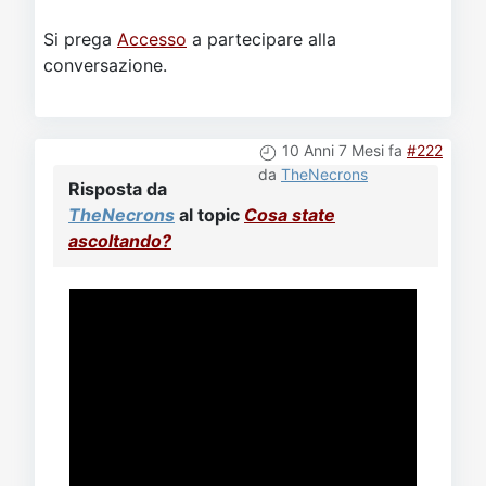
Si prega
Accesso
a partecipare alla
conversazione.
10 Anni 7 Mesi fa
#222
da
TheNecrons
Risposta da
TheNecrons
al topic
Cosa state
ascoltando?