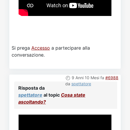
Si prega
Accesso
a partecipare alla
conversazione.
9 Anni 10 Mesi fa
#6988
da
spettatore
Risposta da
spettatore
al topic
Cosa state
ascoltando?