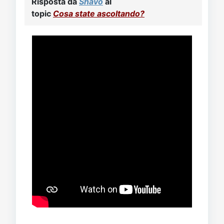
Risposta da
Shavo
al
topic
Cosa state ascoltando?