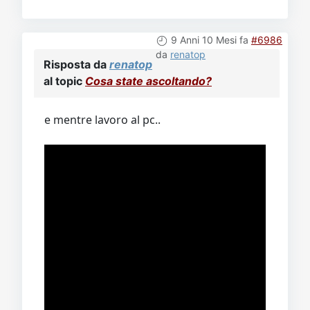
9 Anni 10 Mesi fa
#6986
da
renatop
Risposta da
renatop
al topic
Cosa state ascoltando?
e mentre lavoro al pc..