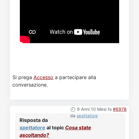
Si prega
Accesso
a partecipare alla
conversazione.
9 Anni 10 Mesi fa
#6978
da
spettatore
Risposta da
spettatore
al topic
Cosa state
ascoltando?