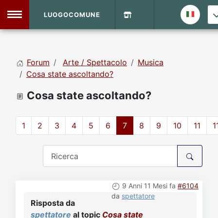
LUOGOCOMUNE
MENU
Forum
Arte / Spettacolo
Musica
Home
Cosa state ascoltando?
Cosa state ascoltando?
Info Sito
Login
DVD Shop
1
2
3
4
5
6
7
8
9
10
11
1
Contatti
Vecchio Sito
9 Anni 11 Mesi fa
#6104
Archivio
da
spettatore
Risposta da
spettatore
al topic
Cosa state