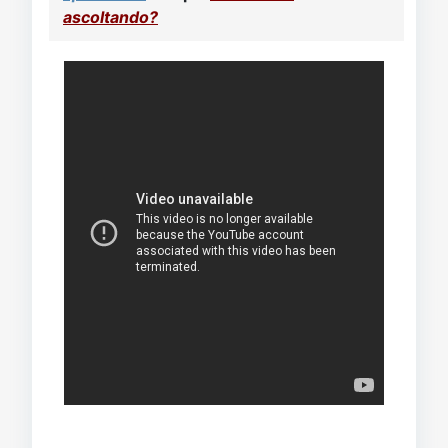
Video
Donazione
Forum
ascoltando?