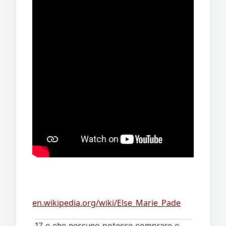
en.wikipedia.org/wiki/Else_Marie_Pade
17 e che nessuno potesse comprare o