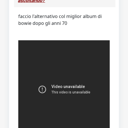
ascoltando?
Video
Donazione
Forum
faccio l'alternativo col miglior album di
bowie dopo gli anni 70