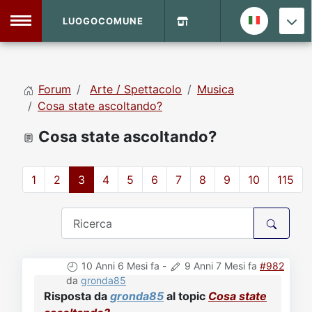
LUOGOCOMUNE
MENU
Forum
Arte / Spettacolo
Musica
Home
Cosa state ascoltando?
Cosa state ascoltando?
Info Sito
Login
DVD Shop
1
2
3
4
5
6
7
8
9
10
115
Contatti
Vecchio Sito
10 Anni 6 Mesi fa
-
9 Anni 7 Mesi fa
#982
Archivio
da
gronda85
Risposta da
gronda85
al topic
Cosa state