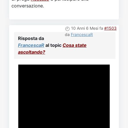
conversazione.
10 Anni 6 Mesi fa
#1503
da
FrancescaR
Risposta da
FrancescaR
al topic
Cosa state
ascoltando?