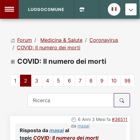
LUOGOCOMUNE
MENU
Forum
Medicina & Salute
Coronavirus
Home
COVID: Il numero dei morti
COVID: Il numero dei morti
Info Sito
Login
DVD Shop
1
2
3
4
5
6
7
8
9
10
98
Contatti
Vecchio Sito
6 Anni 3 Mesi fa
#36511
Archivio
da
masai
Risposta da
masai
al
topic
COVID: Il numero dei morti