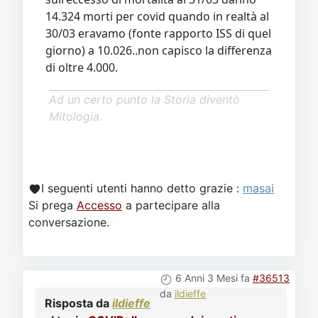
14.324 morti per covid quando in realtà al
30/03 eravamo (fonte rapporto ISS di quel
giorno) a 10.026..non capisco la differenza
di oltre 4.000.
Ad un certo punto la Storia diventò
Mitologia.
I seguenti utenti hanno detto grazie :
masai
Si prega
Accesso
a partecipare alla
conversazione.
6 Anni 3 Mesi fa
#36513
da
ildieffe
Risposta da
ildieffe