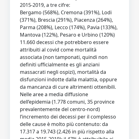
2015-2019, a tre cifre:
Bergamo (568%), Cremona (391%), Lodi
(371%), Brescia (291%), Piacenza (264%),
Parma (208%), Lecco (174%), Pavia (133%),
Mantova (122%), Pesaro e Urbino (120%)
11.660 decessi che potrebbero essere
attribuiti al covid come mortalità
associata (non tamponati, quindi non
definiti ufficialmente es gli anziani
massacrati negli ospizi), mortalità da
disfunzioni indotte dalla malattia, oppure
da mancanza di cure altrimenti ottenibili.
Nelle aree a media diffusione
dell’epidemia (1.778 comuni, 35 province
prevalentemente del centro-nord)
l’incremento dei decessi per il complesso
delle cause è molto più contenuto: da
17.317 a 19.743 (2.426 in più rispetto alla
media 2015-2019); il 47% è attribuibile ai