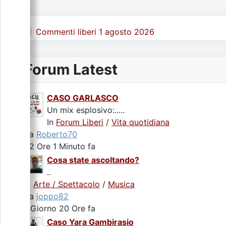
Commenti liberi 1 agosto 2026
Forum Latest
CASO GARLASCO
Un mix esplosivo:.....
In
Forum Liberi
/
Vita quotidiana
da
Roberto70
22 Ore 1 Minuto fa
Cosa state ascoltando?
..
In
Arte / Spettacolo
/
Musica
da
joppo82
1 Giorno 20 Ore fa
Caso Yara Gambirasio