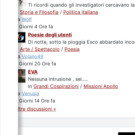
Ti ricordi quando gli investigatori cercavano la
In
Storia e Filosofia
/
Politica italiana
da
Wolf
2 Giorni 4 Ore fa
Poesie degli utenti
Di notte, sotto la pioggia Esco abbardato incon
In
Arte / Spettacolo
/
Poesia
da
Volano49
2 Giorni 20 Ore fa
EVA
Nessuna intrusione , sei.....
In
Grandi Cospirazioni
/
Missioni Apollo
da
Venusia
4 Giorni 14 Ore fa
Altre discussioni »