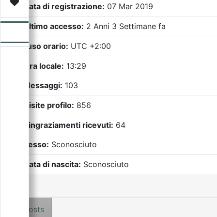
Video
Donazione
Forum
Data di registrazione:
07 Mar 2019
Ultimo accesso:
2 Anni 3 Settimane fa
Fuso orario:
UTC +2:00
Ora locale:
13:29
Messaggi:
103
Visite profilo:
856
Ringraziamenti ricevuti:
64
Sesso:
Sconosciuto
Data di nascita:
Sconosciuto
Posts