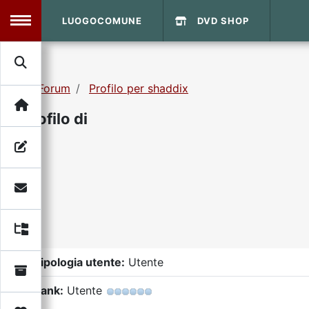
LUOGOCOMUNE
DVD SHOP
MENU
Forum
Profilo per shaddix
Search
Home
Profilo di
Info Sito
Login
DVD Shop
Contatti
Vecchio Sito
Tipologia utente:
Utente
Archivio
Rank:
Utente