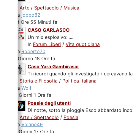
..
In
Arte / Spettacolo
/
Musica
da
joppo82
18 Ore 55 Minuti fa
CASO GARLASCO
Un mix esplosivo:.....
In
Forum Liberi
/
Vita quotidiana
da
Roberto70
1 Giorno 18 Ore fa
Caso Yara Gambirasio
Ti ricordi quando gli investigatori cercavano la
In
Storia e Filosofia
/
Politica italiana
da
Wolf
3 Giorni 1 Ora fa
Poesie degli utenti
Di notte, sotto la pioggia Esco abbardato incon
In
Arte / Spettacolo
/
Poesia
da
Volano49
3 Giorni 17 Ore fa