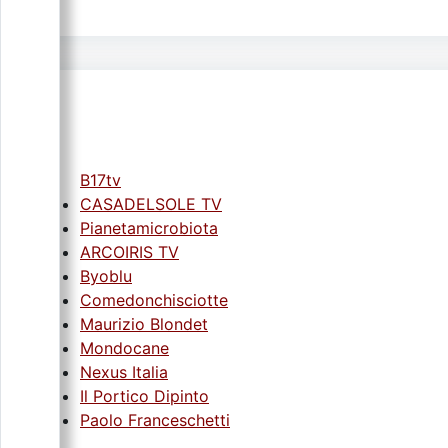
B17tv
CASADELSOLE TV
Pianetamicrobiota
ARCOIRIS TV
Byoblu
Comedonchisciotte
Maurizio Blondet
Mondocane
Nexus Italia
Il Portico Dipinto
Paolo Franceschetti