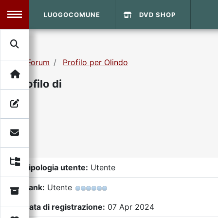
LUOGOCOMUNE
DVD SHOP
MENU
Forum
Profilo per Olindo
Search
Home
Profilo di
Info Sito
Login
DVD Shop
Contatti
Vecchio Sito
Tipologia utente:
Utente
Rank:
Utente
Archivio
Data di registrazione:
07 Apr 2024