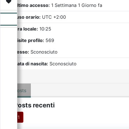
Video
Donazione
Forum
Ultimo accesso:
1 Settimana 1 Giorno fa
Fuso orario:
UTC +2:00
Ora locale:
10:25
Visite profilo:
569
Sesso:
Sconosciuto
Data di nascita:
Sconosciuto
Posts
Posts recenti
1