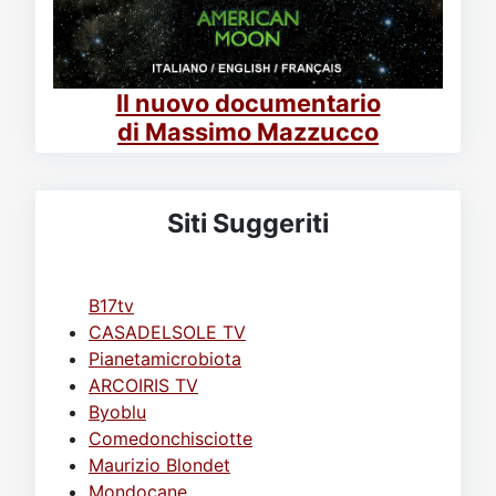
Il nuovo documentario
di Massimo Mazzucco
Siti Suggeriti
B17tv
CASADELSOLE TV
Pianetamicrobiota
ARCOIRIS TV
Byoblu
Comedonchisciotte
Maurizio Blondet
Mondocane