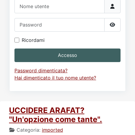
Video
Donazione
Forum
Nome utente
Password
Mostra p
Ricordami
Accesso
Password dimenticata?
Hai dimenticato il tuo nome utente?
UCCIDERE ARAFAT?
"Un'opzione come tante".
Categoria:
imported