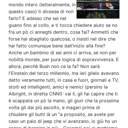
mondo intero (letteralmente, in
questo caso) ti dicesse di non
farlo? E adesso che sei nel
guano fino al collo, e ti tocca chiedere aiuto se no
fra un pò ci anneghi dentro, cosa fai? Ammetti che
forse hai sbagliato qualcosa, o insisti nel dire che
hai fatto comunque bene dall'inizio alla fine?
Anche un bambino di sei anni ci arriva, se non per
nobiltà morale, per pura logica di sopravvivenza. E
allora, perchè Bush non ce la fa? Non sarà
l'Einstein del terzo millennio, ma ieri glielo avevano
detto veramente tutti, in casa e fuori, giornali e TV,
stolti ed intelligenti, amici e nemici (persino la
Albright, in diretta CNN!): vai lì, gli fai capire che ti
è scappata un pò la mano, gli giuri che la prossima
volta gli dai più ascolto, e magari prima di
chiudere gli butti là un "a proposito, se avete per
caso un paio di jeep che vi avanzano, io giù ho un