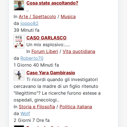
Cosa state ascoltando?
..
In
Arte / Spettacolo
/
Musica
da
joppo82
39 Minuti fa
CASO GARLASCO
Un mix esplosivo:.....
In
Forum Liberi
/
Vita quotidiana
da
Roberto70
1 Giorno 40 Minuti fa
Caso Yara Gambirasio
Ti ricordi quando gli investigatori
cercavano la madre di un figlio ritenuto
"illegittimo"? Le ricerche furono estese a
ospedali, ginecologi..
In
Storia e Filosofia
/
Politica italiana
da
Wolf
2 Giorni 7 Ore fa