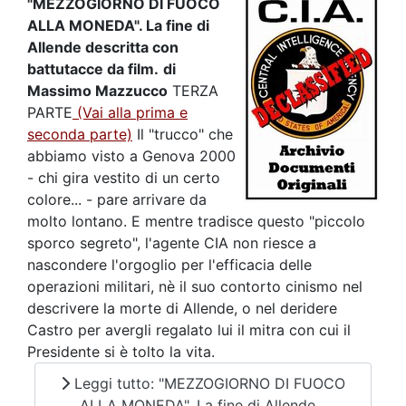
"MEZZOGIORNO DI FUOCO
ALLA MONEDA". La fine di
Allende descritta con
battutacce da film.
di
Massimo Mazzucco
TERZA
PARTE
(Vai alla prima e
seconda parte)
Il "trucco" che
abbiamo visto a Genova 2000
- chi gira vestito di un certo
colore... - pare arrivare da
molto lontano. E mentre tradisce questo "piccolo
sporco segreto", l'agente CIA non riesce a
nascondere l'orgoglio per l'efficacia delle
operazioni militari, nè il suo contorto cinismo nel
descrivere la morte di Allende, o nel deridere
Castro per avergli regalato lui il mitra con cui il
Presidente si è tolto la vita.
Leggi tutto: "MEZZOGIORNO DI FUOCO
ALLA MONEDA". La fine di Allende...