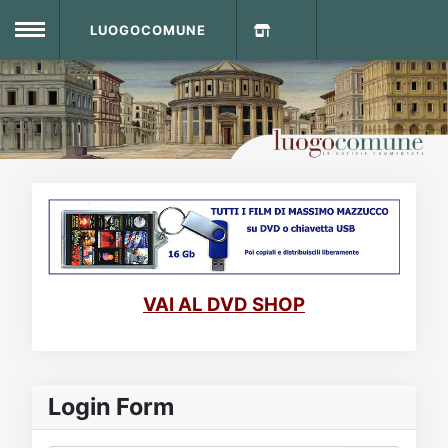
LUOGOCOMUNE
MENU
Home
Info Sito
Login
DVD Shop
Contatti
VAI AL DVD SHOP
Vecchio Sito
Archivio
Login Form