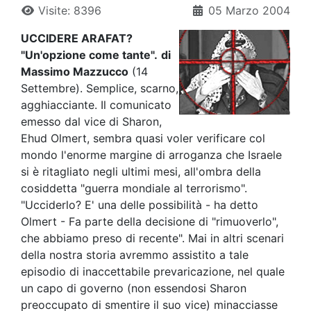
Visite: 8396
05 Marzo 2004
UCCIDERE ARAFAT?
"Un'opzione come tante".
di
Massimo Mazzucco
(14
Settembre). Semplice, scarno,
agghiacciante. Il comunicato
emesso dal vice di Sharon,
Ehud Olmert, sembra quasi voler verificare col
mondo l'enorme margine di arroganza che Israele
si è ritagliato negli ultimi mesi, all'ombra della
cosiddetta "guerra mondiale al terrorismo".
"Ucciderlo? E' una delle possibilità - ha detto
Olmert - Fa parte della decisione di "rimuoverlo",
che abbiamo preso di recente". Mai in altri scenari
della nostra storia avremmo assistito a tale
episodio di inaccettabile prevaricazione, nel quale
un capo di governo (non essendosi Sharon
preoccupato di smentire il suo vice) minacciasse