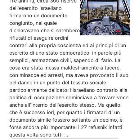
Tre anni fa, circa 300 riserve
dell'esercito israeliano
firmarono un documento
congiunto, nel quale
dichiaravano che si sarebbero
rifiutati di eseguire ordini
contrari alla propria coscienza ed ai principi di un
esercito di uno stato democratico: in parole più
semplici, ammazzare civili, sapendo di farlo. La
cosa era stata messa maldestramente a tacere,
con minacce ed arresti, ma aveva provocato il suo
bel danno in un punto del tessuto sociale
particolarmente delicato: l'israeliano contrario alla
politica di occupazione cominciava a trovare voce
anche all'interno dell'esercito stesso. Ma quello
che è successo ieri, per quanto i firmatari di un
documento simile fossero soltanto un decimo, è
forse ancora più importante: i 27 refusnik infatti
questa volta sono tutti ...