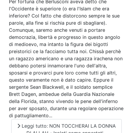
Per fortuna che Berlusconi aveva detto che
l'Occidente è superiore (o era l'Islam che era
inferiore? Col fatto che distorcono sempre le sue
parole, alla fine si rischia pure di sbagliare).
Comunque, saremo anche venuti a portare
democrazia, libertà e progresso in questo angolo
di medioevo, ma intanto la figura dei bigotti
preistorici ce la facciamo tutta noi. Chissà perchè
un ragazzo americano e una ragazza irachena non
debbano potersi innamorare l'uno dell'altra,
sposarsi e provarci pure loro come tutti gli altri,
questo veramente non è dato capire. Eppure il
sergente Sean Blackwell, e il soldato semplice
Brett Dagen, ambedue della Guardia Nazionale
della Florida, stanno vivendo le pene dell'inferno
per aver sposato, durante una regolare operazione
di pattugliamento...
Leggi tutto: NON TOCCHERAI LA DONNA
DI ALLAH - Isolati come appestati...