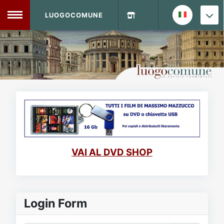
LUOGOCOMUNE
MENU
Home
Info Sito
Login
DVD Shop
Contatti
VAI AL DVD SHOP
Vecchio Sito
Archivio
Login Form