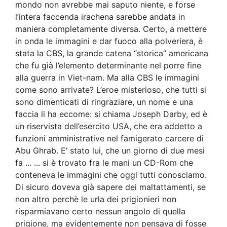
mondo non avrebbe mai saputo niente, e forse
l’intera faccenda irachena sarebbe andata in
maniera completamente diversa. Certo, a mettere
in onda le immagini e dar fuoco alla polveriera, è
stata la CBS, la grande catena “storica” americana
che fu già l’elemento determinante nel porre fine
alla guerra in Viet-nam. Ma alla CBS le immagini
come sono arrivate? L’eroe misterioso, che tutti si
sono dimenticati di ringraziare, un nome e una
faccia li ha eccome: si chiama Joseph Darby, ed è
un riservista dell’esercito USA, che era addetto a
funzioni amministrative nel famigerato carcere di
Abu Ghrab. E’ stato lui, che un giorno di due mesi
fa ... ... si è trovato fra le mani un CD-Rom che
conteneva le immagini che oggi tutti conosciamo.
Di sicuro doveva già sapere dei maltattamenti, se
non altro perchè le urla dei prigionieri non
risparmiavano certo nessun angolo di quella
prigione, ma evidentemente non pensava di fosse