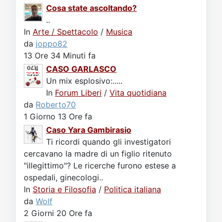
Cosa state ascoltando?
..
In
Arte / Spettacolo
/
Musica
da
joppo82
13 Ore 34 Minuti fa
CASO GARLASCO
Un mix esplosivo:.....
In
Forum Liberi
/
Vita quotidiana
da
Roberto70
1 Giorno 13 Ore fa
Caso Yara Gambirasio
Ti ricordi quando gli investigatori
cercavano la madre di un figlio ritenuto
"illegittimo"? Le ricerche furono estese a
ospedali, ginecologi..
In
Storia e Filosofia
/
Politica italiana
da
Wolf
2 Giorni 20 Ore fa