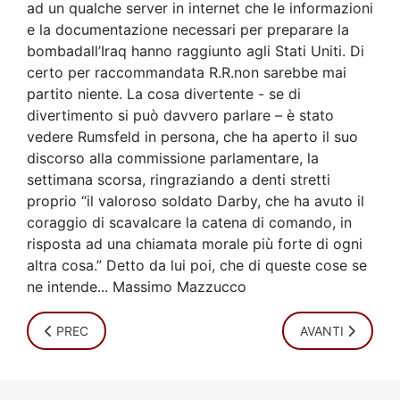
ad un qualche server in internet che le informazioni
e la documentazione necessari per preparare la
bombadall’Iraq hanno raggiunto agli Stati Uniti. Di
certo per raccommandata R.R.non sarebbe mai
partito niente. La cosa divertente - se di
divertimento si può davvero parlare – è stato
vedere Rumsfeld in persona, che ha aperto il suo
discorso alla commissione parlamentare, la
settimana scorsa, ringraziando a denti stretti
proprio “il valoroso soldato Darby, che ha avuto il
coraggio di scavalcare la catena di comando, in
risposta ad una chiamata morale più forte di ogni
altra cosa.” Detto da lui poi, che di queste cose se
ne intende... Massimo Mazzucco
ARTICOLO PRECEDENTE: RUMSFELD AVEVA AUTORIZZATO
ARTICOLO SUCC
PREC
AVANTI