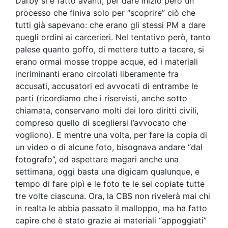
Darby si è fatto avanti, per dare inizio però un
processo che finiva solo per “scoprire” ciò che
tutti già sapevano: che erano gli stessi PM a dare
quegli ordini ai carcerieri. Nel tentativo però, tanto
palese quanto goffo, di mettere tutto a tacere, si
erano ormai mosse troppe acque, ed i materiali
incriminanti erano circolati liberamente fra
accusati, accusatori ed avvocati di entrambe le
parti (ricordiamo che i riservisti, anche sotto
chiamata, conservano molti dei loro diritti civili,
compreso quello di scegliersi l’avvocato che
vogliono). E mentre una volta, per fare la copia di
un video o di alcune foto, bisognava andare “dal
fotografo”, ed aspettare magari anche una
settimana, oggi basta una digicam qualunque, e
tempo di fare pipì e le foto te le sei copiate tutte
tre volte ciascuna. Ora, la CBS non rivelerà mai chi
in realta le abbia passato il malloppo, ma ha fatto
capire che è stato grazie ai materiali “appoggiati”