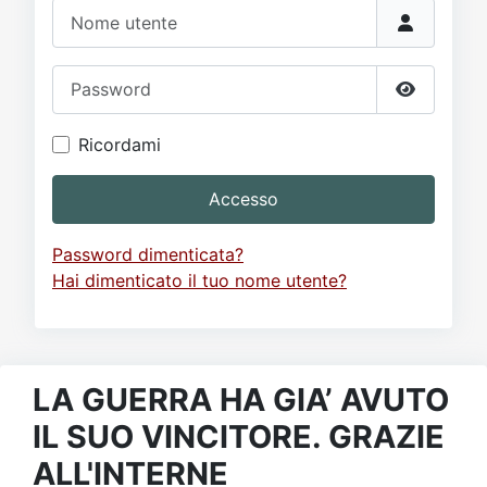
Video
Donazione
Forum
Nome utente
Password
Mostra p
Ricordami
Accesso
Password dimenticata?
Hai dimenticato il tuo nome utente?
LA GUERRA HA GIA’ AVUTO
IL SUO VINCITORE. GRAZIE
ALL'INTERNE