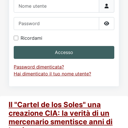
Video
Donazione
Forum
Nome utente
Password
Mostra p
Ricordami
Accesso
Password dimenticata?
Hai dimenticato il tuo nome utente?
Il "Cartel de los Soles" una
creazione CIA: la verità di un
mercenario smentisce anni di