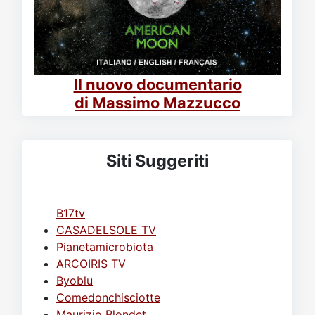
Il nuovo documentario
di Massimo Mazzucco
Siti Suggeriti
B17tv
CASADELSOLE TV
Pianetamicrobiota
ARCOIRIS TV
Byoblu
Comedonchisciotte
Maurizio Blondet