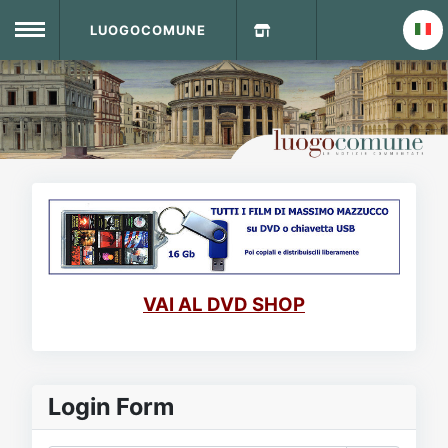
LUOGOCOMUNE
MENU
Home
Info Sito
Login
DVD Shop
Contatti
VAI AL DVD SHOP
Vecchio Sito
Archivio
Login Form