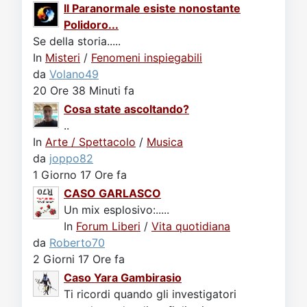
Il Paranormale esiste nonostante
Polidoro...
Se della storia.....
In
Misteri
/
Fenomeni inspiegabili
da
Volano49
20 Ore 38 Minuti fa
Cosa state ascoltando?
..
In
Arte / Spettacolo
/
Musica
da
joppo82
1 Giorno 17 Ore fa
CASO GARLASCO
Un mix esplosivo:.....
In
Forum Liberi
/
Vita quotidiana
da
Roberto70
2 Giorni 17 Ore fa
Caso Yara Gambirasio
Ti ricordi quando gli investigatori