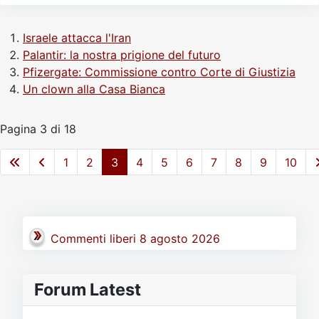
Israele attacca l'Iran
Palantir: la nostra prigione del futuro
Pfizergate: Commissione contro Corte di Giustizia
Un clown alla Casa Bianca
Pagina 3 di 18
1
2
3
4
5
6
7
8
9
10
Commenti liberi 8 agosto 2026
Forum Latest