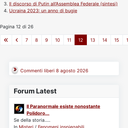
Il discorso di Putin all’Assemblea Federale (sintesi)
Ucraina 2023: un anno di bugie
Pagina 12 di 26
7
8
9
10
11
12
13
14
15
Commenti liberi 8 agosto 2026
Forum Latest
Il Paranormale esiste nonostante
Polidoro...
Se della storia.....
In
Misteri
/
Fenomeni inspiegabili