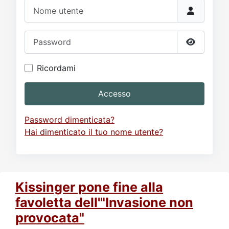
Video
Donazione
Forum
Nome utente
Password
Mostra p
Ricordami
Accesso
Password dimenticata?
Hai dimenticato il tuo nome utente?
Kissinger pone fine alla
favoletta dell'"Invasione non
provocata"