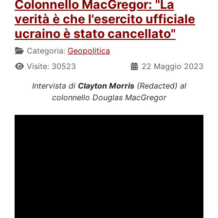
Colonnello MacGregor: "La
verità è che l'esercito ufficiale
ucraino è stato cancellato"
Categoria:
Geopolitica
Visite: 30523
22 Maggio 2023
Intervista di
Clayton Morris
(Redacted) al
colonnello Douglas MacGregor