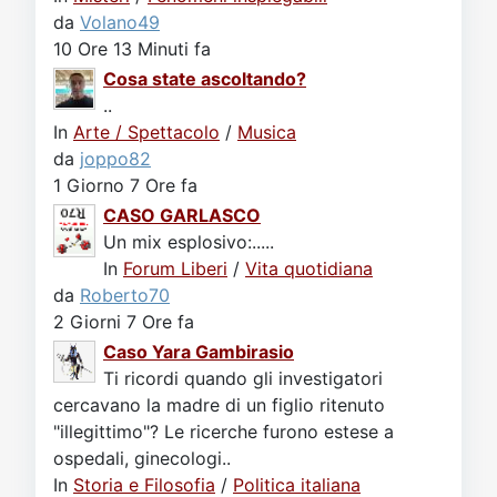
da
Volano49
10 Ore 13 Minuti fa
Cosa state ascoltando?
..
In
Arte / Spettacolo
/
Musica
da
joppo82
1 Giorno 7 Ore fa
CASO GARLASCO
Un mix esplosivo:.....
In
Forum Liberi
/
Vita quotidiana
da
Roberto70
2 Giorni 7 Ore fa
Caso Yara Gambirasio
Ti ricordi quando gli investigatori
cercavano la madre di un figlio ritenuto
"illegittimo"? Le ricerche furono estese a
ospedali, ginecologi..
In
Storia e Filosofia
/
Politica italiana