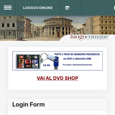
LUOGOCOMUNE
MENU
Home
Info Sito
Login
DVD Shop
Contatti
VAI AL DVD SHOP
Vecchio Sito
Archivio
Login Form