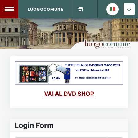
LUOGOCOMUNE
MENU
Home
Info Sito
Login
DVD Shop
Contatti
VAI AL DVD SHOP
Vecchio Sito
Archivio
Login Form