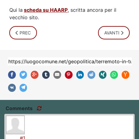
Qui la
scheda su HAARP
, scritta ancora per il
vecchio sito.
ARTICOLO PRECEDENTE: SEYMOUR HERSH: “E’ STATO BID
ARTICOLO SUCCE
PREC
AVANTI
Comments
#1