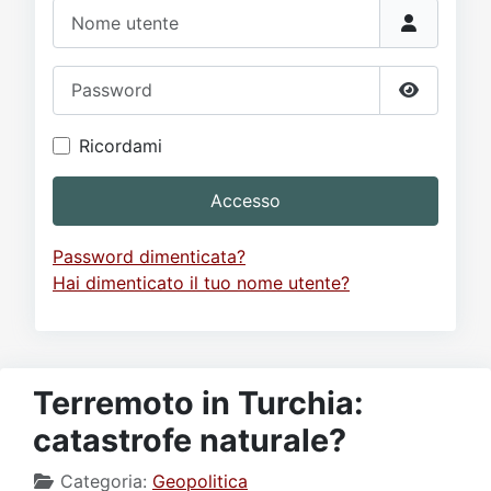
Video
Donazione
Forum
Nome utente
Password
Mostra p
Ricordami
Accesso
Password dimenticata?
Hai dimenticato il tuo nome utente?
Terremoto in Turchia:
catastrofe naturale?
Categoria:
Geopolitica