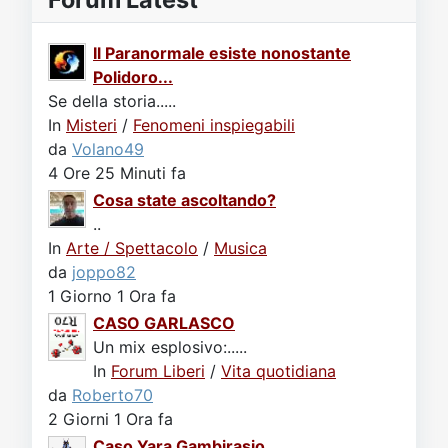
Il Paranormale esiste nonostante
Polidoro...
Se della storia.....
In
Misteri
/
Fenomeni inspiegabili
da
Volano49
4 Ore 25 Minuti fa
Cosa state ascoltando?
..
In
Arte / Spettacolo
/
Musica
da
joppo82
1 Giorno 1 Ora fa
CASO GARLASCO
Un mix esplosivo:.....
In
Forum Liberi
/
Vita quotidiana
da
Roberto70
2 Giorni 1 Ora fa
Caso Yara Gambirasio