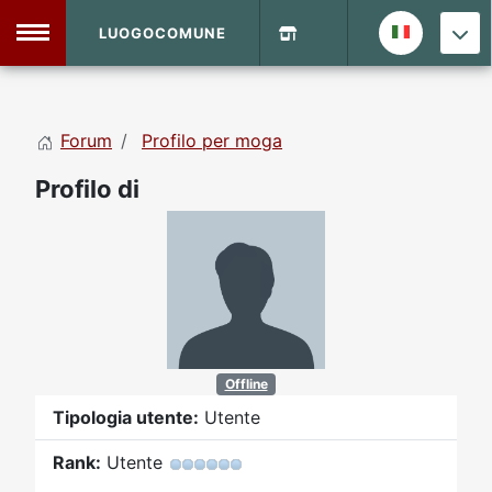
LUOGOCOMUNE
MENU
Forum
Profilo per moga
Home
Profilo di
Info Sito
Login
DVD Shop
Contatti
Vecchio Sito
Offline
Tipologia utente:
Utente
Archivio
Rank:
Utente