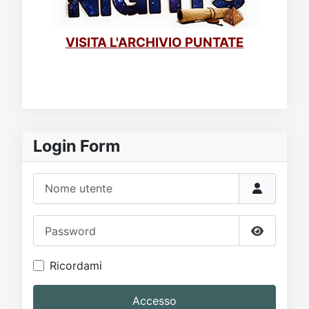
VISITA L'ARCHIVIO PUNTATE
Login Form
Nome utente
Password
Mostra p
Ricordami
Accesso