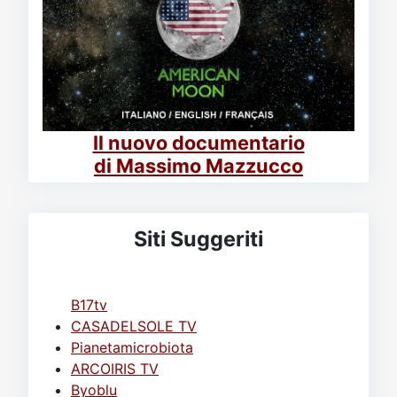
Il nuovo documentario
di Massimo Mazzucco
Siti Suggeriti
B17tv
CASADELSOLE TV
Pianetamicrobiota
ARCOIRIS TV
Byoblu