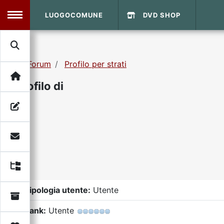
LUOGOCOMUNE
DVD SHOP
MENU
Forum
Profilo per strati
Search
Home
Profilo di
Info Sito
Login
DVD Shop
Contatti
Vecchio Sito
Tipologia utente:
Utente
Archivio
Rank:
Utente