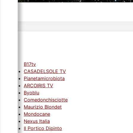
B17tv
CASADELSOLE TV
Pianetamicrobiota
ARCOIRIS TV
Byoblu
Comedonchisciotte
Maurizio Blondet
Mondocane
Nexus Italia
Il Portico Dipinto