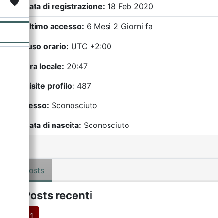
Video
Donazione
Forum
Data di registrazione:
18 Feb 2020
Ultimo accesso:
6 Mesi 2 Giorni fa
Fuso orario:
UTC +2:00
Ora locale:
20:47
Visite profilo:
487
Sesso:
Sconosciuto
Data di nascita:
Sconosciuto
Posts
Posts recenti
1