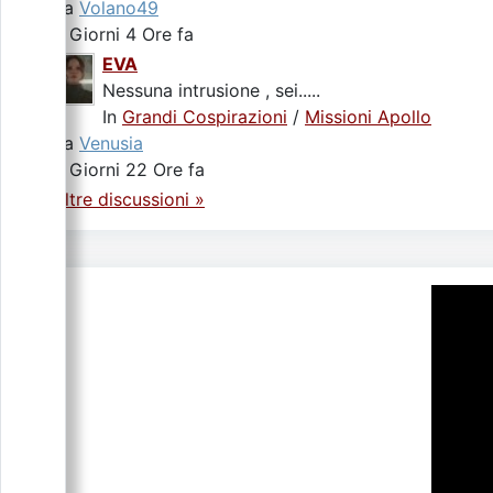
da
Volano49
2 Giorni 4 Ore fa
EVA
Nessuna intrusione , sei.....
In
Grandi Cospirazioni
/
Missioni Apollo
da
Venusia
3 Giorni 22 Ore fa
Altre discussioni »