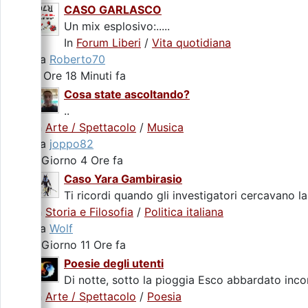
CASO GARLASCO
Un mix esplosivo:.....
In
Forum Liberi
/
Vita quotidiana
da
Roberto70
5 Ore 18 Minuti fa
Cosa state ascoltando?
..
In
Arte / Spettacolo
/
Musica
da
joppo82
1 Giorno 4 Ore fa
Caso Yara Gambirasio
Ti ricordi quando gli investigatori cercavano la
In
Storia e Filosofia
/
Politica italiana
da
Wolf
1 Giorno 11 Ore fa
Poesie degli utenti
Di notte, sotto la pioggia Esco abbardato incon
In
Arte / Spettacolo
/
Poesia