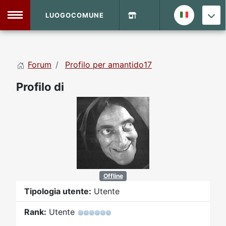
LUOGOCOMUNE
MENU
Forum
Profilo per amantido17
Home
Profilo di
Info Sito
Login
DVD Shop
Contatti
Vecchio Sito
Offline
Tipologia utente:
Utente
Archivio
Rank:
Utente