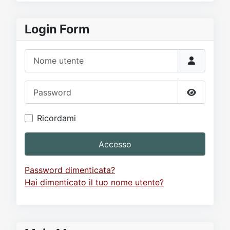
Login Form
Nome utente
Password
Mostra p
Ricordami
Accesso
Password dimenticata?
Hai dimenticato il tuo nome utente?