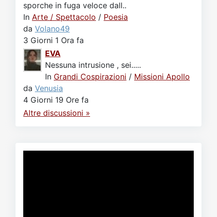
sporche in fuga veloce dall..
In
Arte / Spettacolo
/
Poesia
da
Volano49
3 Giorni 1 Ora fa
EVA
Nessuna intrusione , sei.....
In
Grandi Cospirazioni
/
Missioni Apollo
da
Venusia
4 Giorni 19 Ore fa
Altre discussioni »