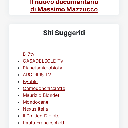
Il nuovo documentario
di Massimo Mazzucco
Siti Suggeriti
B17tv
CASADELSOLE TV
Pianetamicrobiota
ARCOIRIS TV
Byoblu
Comedonchisciotte
Maurizio Blondet
Mondocane
Nexus Italia
Il Portico Dipinto
Paolo Franceschetti