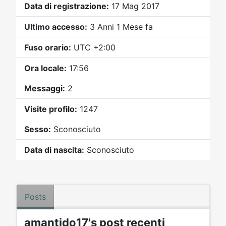
Video
Donazione
Forum
Data di registrazione:
17 Mag 2017
Ultimo accesso:
3 Anni 1 Mese fa
Fuso orario:
UTC +2:00
Ora locale:
17:56
Messaggi:
2
Visite profilo:
1247
Sesso:
Sconosciuto
Data di nascita:
Sconosciuto
Posts
amantido17's post recenti