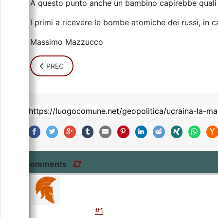
A questo punto anche un bambino capirebbe quali p
I primi a ricevere le bombe atomiche dei russi, in 
Massimo Mazzucco
ARTICOLO PRECEDENTE: PEPE ESCOBAR - L'IMPERO I
PREC
Comments
#1