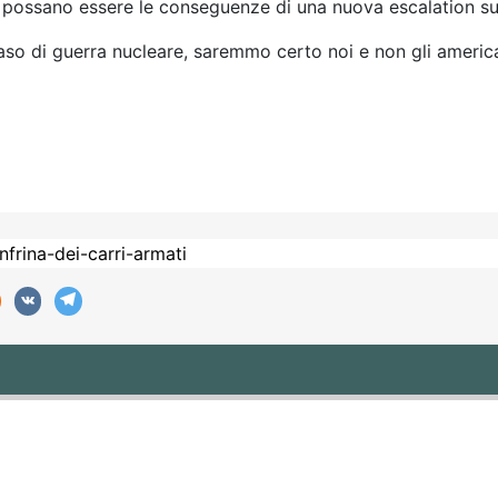
ossano essere le conseguenze di una nuova escalation sul 
caso di guerra nucleare, saremmo certo noi e non gli america
N PREDA AL PANICO TENTA LA RUSSIA CON LA PRIMA VERA OFFE