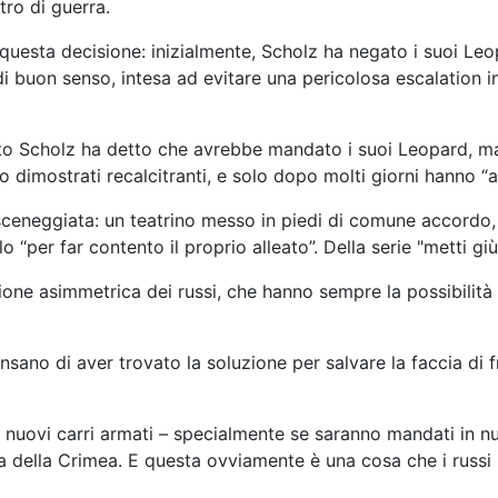
tro di guerra.
a questa decisione: inizialmente, Scholz ha negato i suoi Le
i buon senso, intesa ad evitare una pericolosa escalation i
unto Scholz ha detto che avrebbe mandato i suoi Leopard, m
 dimostrati recalcitranti, e solo dopo molti giorni hanno “a
 sceneggiata: un teatrino messo in piedi di comune accordo, 
o “per far contento il proprio alleato”. Della serie "metti giù
one asimmetrica dei russi, che hanno sempre la possibilità di
ensano di aver trovato la soluzione per salvare la faccia di
 nuovi carri armati – specialmente se saranno mandati in 
sta della Crimea. E questa ovviamente è una cosa che i russ