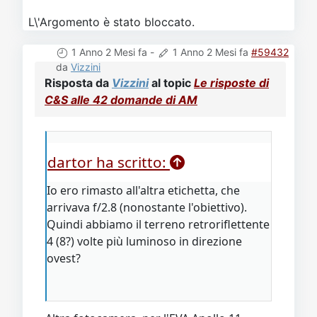
L\'Argomento è stato bloccato.
1 Anno 2 Mesi fa
-
1 Anno 2 Mesi fa
#59432
da
Vizzini
Risposta da
Vizzini
al topic
Le risposte di
C&S alle 42 domande di AM
dartor ha scritto:
Io ero rimasto all'altra etichetta, che
arrivava f/2.8 (nonostante l'obiettivo).
Quindi abbiamo il terreno retroriflettente
4 (8?) volte più luminoso in direzione
ovest?