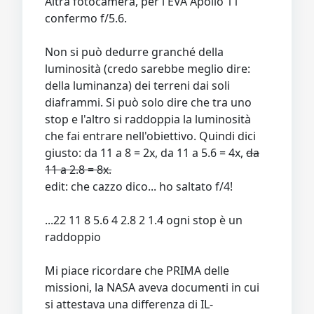
Altra fotocamera, per l'EVA Apollo 11
confermo f/5.6.
Non si può dedurre granché della
luminosità (credo sarebbe meglio dire:
della luminanza) dei terreni dai soli
diaframmi. Si può solo dire che tra uno
stop e l'altro si raddoppia la luminosità
che fai entrare nell'obiettivo. Quindi dici
giusto: da 11 a 8 = 2x, da 11 a 5.6 = 4x,
da
11 a 2.8 = 8x.
edit: che cazzo dico... ho saltato f/4!
...22 11 8 5.6 4 2.8 2 1.4 ogni stop è un
raddoppio
Mi piace ricordare che PRIMA delle
missioni, la NASA aveva documenti in cui
si attestava una differenza di IL-