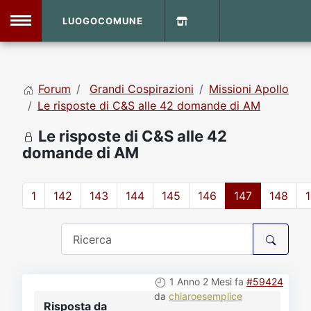
LUOGOCOMUNE
MENU
Forum
Grandi Cospirazioni
Missioni Apollo
Home
Le risposte di C&S alle 42 domande di AM
Le risposte di C&S alle 42
Info Sito
Login
DVD Shop
domande di AM
Contatti
1
142
143
144
145
146
147
148
Vecchio Sito
Archivio
1 Anno 2 Mesi fa
#59424
da
chiaroesemplice
Risposta da