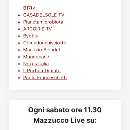
B17tv
CASADELSOLE TV
Pianetamicrobiota
ARCOIRIS TV
Byoblu
Comedonchisciotte
Maurizio Blondet
Mondocane
Nexus Italia
Il Portico Dipinto
Paolo Franceschetti
Ogni sabato ore 11.30
Mazzucco Live su: