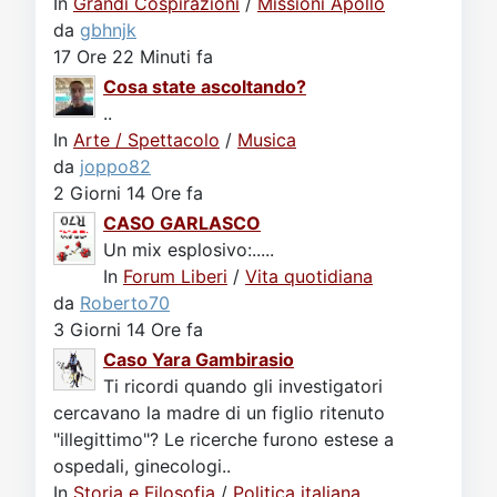
In
Grandi Cospirazioni
/
Missioni Apollo
da
gbhnjk
17 Ore 22 Minuti fa
Cosa state ascoltando?
..
In
Arte / Spettacolo
/
Musica
da
joppo82
2 Giorni 14 Ore fa
CASO GARLASCO
Un mix esplosivo:.....
In
Forum Liberi
/
Vita quotidiana
da
Roberto70
3 Giorni 14 Ore fa
Caso Yara Gambirasio
Ti ricordi quando gli investigatori
cercavano la madre di un figlio ritenuto
"illegittimo"? Le ricerche furono estese a
ospedali, ginecologi..
In
Storia e Filosofia
/
Politica italiana