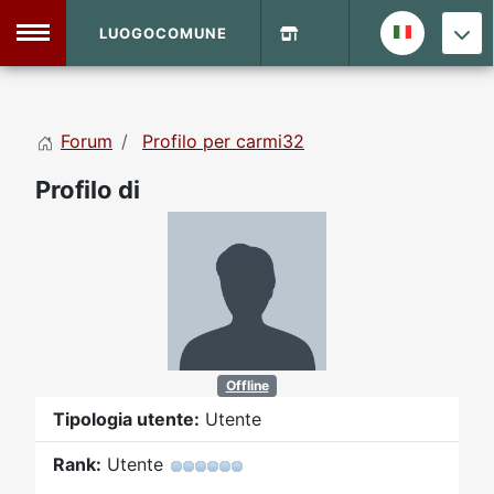
LUOGOCOMUNE
MENU
Forum
Profilo per carmi32
Home
Profilo di
Info Sito
Login
DVD Shop
Contatti
Vecchio Sito
Offline
Tipologia utente:
Utente
Archivio
Rank:
Utente