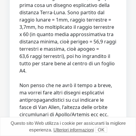
prima cosa un disegno esplicativo della
distanza Terra-Luna. Sono partito dal
raggio lunare = 1mm, raggio terrestre =
3,7mm, ho moltiplicato il raggio terrestre
x 60 (in quanto media approssimativa tra
distanza minima, cioè perigeo = 56,9 raggi
terrestri e massima, cioè apogeo =
63,6 raggi terrestri), poi ho ingrandito il
tutto per stare bene al centro di un foglio
A4.
Non penso che ne avrò il tempo a breve,
ma vorrei fare altri disegni esplicativi
antipropagandistici su cui indicare le
fasce di Van Allen, l'altezza delle orbite
circumlunari di Apollo/Artemis ecc ecc.
Questo sito Web utilizza i cookie per assicurarti la migliore
<a href='
postimg.cc/rKKHQZdY
'
esperienza.
Ulteriori informazioni
OK