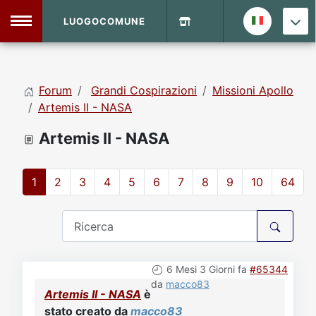
LUOGOCOMUNE
MENU
Forum
Grandi Cospirazioni
Missioni Apollo
Home
Artemis II - NASA
Artemis II - NASA
Info Sito
Login
DVD Shop
1
2
3
4
5
6
7
8
9
10
64
Contatti
Vecchio Sito
6 Mesi 3 Giorni fa
#65344
Archivio
da
macco83
Artemis II - NASA
è
stato creato da
macco83