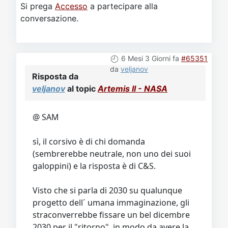
Si prega
Accesso
a partecipare alla
conversazione.
6 Mesi 3 Giorni fa
#65351
da
veljanov
Risposta da
veljanov
al topic
Artemis II - NASA
@ SAM
sì, il corsivo è di chi domanda
(sembrerebbe neutrale, non uno dei suoi
galoppini) e la risposta è di C&S.
Visto che si parla di 2030 su qualunque
progetto dell´ umana immaginazione, gli
straconverrebbe fissare un bel dicembre
2030 per il "ritorno", in modo da avere la