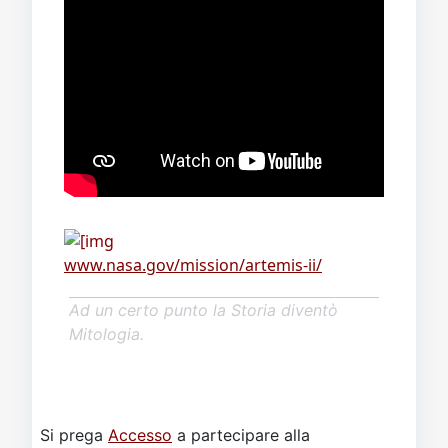
www.nasa.gov/mission/artemis-ii/
Ad un certo punto la Storia diventò
Mitologia.
Si prega
Accesso
a partecipare alla