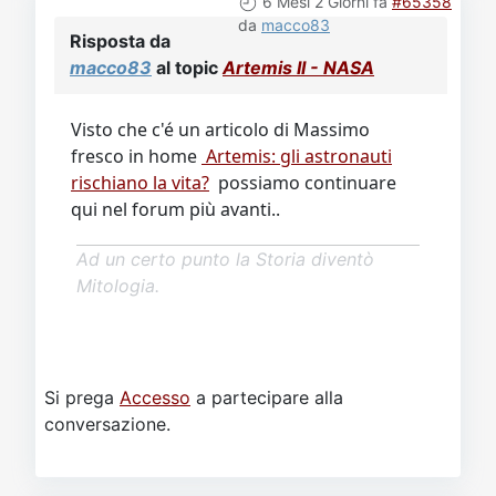
6 Mesi 2 Giorni fa
#65358
da
macco83
Risposta da
macco83
al topic
Artemis II - NASA
Visto che c'é un articolo di Massimo
fresco in home
Artemis: gli astronauti
rischiano la vita?
possiamo continuare
qui nel forum più avanti..
Ad un certo punto la Storia diventò
Mitologia.
Si prega
Accesso
a partecipare alla
conversazione.