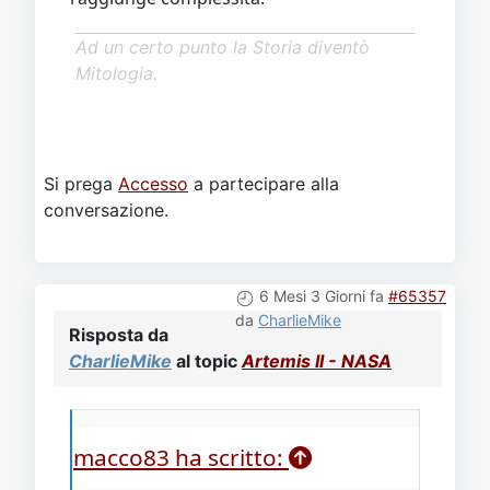
Ad un certo punto la Storia diventò
Mitologia.
Si prega
Accesso
a partecipare alla
conversazione.
6 Mesi 3 Giorni fa
#65357
da
CharlieMike
Risposta da
CharlieMike
al topic
Artemis II - NASA
macco83 ha scritto: